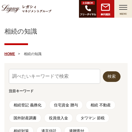
レガシィ
マネジメントグループ
無料面談
MENU
相続の知識
HOME
相続の知識
注⽬キーワード
相続登記 義務化
住宅資金 贈与
相続 不動産
国外財産調書
役員借入金
タワマン 節税
相続対策
遺言信託
遺贈寄付