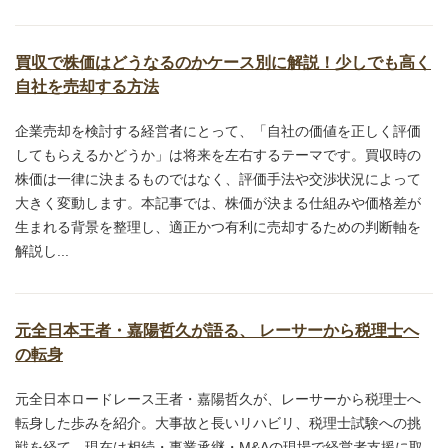
買収で株価はどうなるのかケース別に解説！少しでも高く
自社を売却する方法
企業売却を検討する経営者にとって、「自社の価値を正しく評価
してもらえるかどうか」は将来を左右するテーマです。買収時の
株価は一律に決まるものではなく、評価手法や交渉状況によって
大きく変動します。本記事では、株価が決まる仕組みや価格差が
生まれる背景を整理し、適正かつ有利に売却するための判断軸を
解説し...
元全日本王者・嘉陽哲久が語る、 レーサーから税理士へ
の転身
元全日本ロードレース王者・嘉陽哲久が、レーサーから税理士へ
転身した歩みを紹介。大事故と長いリハビリ、税理士試験への挑
戦を経て、現在は相続・事業承継・M&Aの現場で経営者支援に取