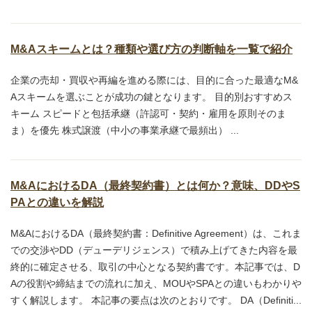
M&Aスキームとは？種類や選び方の判断軸を一覧で紹介
企業の売却・買収や再編を進める際には、目的に合った最適なM&
Aスキームを選ぶことが成功の鍵となります。 目的別おすすめス
キーム スピードと包括承継（許認可・契約・雇用を原則そのま
ま）を優先 株式譲渡（中小の事業承継で最頻出） ...
M&AにおけるDA（最終契約書）とは何か？意味、DDやS
PAとの違いを解説
M&AにおけるDA（最終契約書：Definitive Agreement）は、これま
での交渉やDD（デューデリジェンス）で積み上げてきた内容を最
終的に確定させる、取引の中心となる契約書です。本記事では、D
Aの役割や締結までの流れに加え、MOUやSPAとの違いもわかりや
すく解説します。 本記事の要点は次のとおりです。 DA（Definiti...