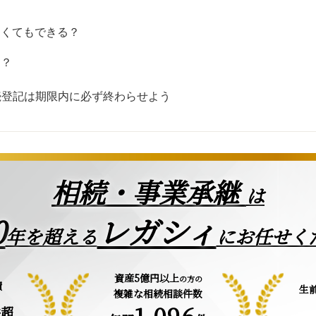
なくてもできる？
は？
続登記は期限内に必ず終わらせよう
相続・事業承継
は
0
レガシィ
年を超える
にお任せく
資産5億円以上
の方の
績
生
複雑な相続相談件数
1,096
件超