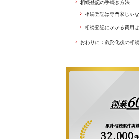
相続登記の手続き方法
相続登記は専門家じゃ
相続登記にかかる費用
おわりに：義務化後の相
6
創業
累計相続案件実
32,000