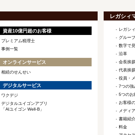
レガシィ
レガシ
資産10億円超のお客様
グルー
プレミアム税理士
数字で
事例一覧
沿革
会長挨
オンラインサービス
代表挨
相続のせんせい
役員・
デジタルサービス
7つの強
5つのお
ワクデジ
お客様
デジタルユイゴンアプリ
「AIユイゴン Well-B」
メディ
書籍紹
料金