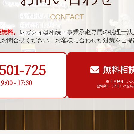
CONTACT
談無料。
レガシィは相続・事業承継専門の税理士法
にお問合せください。
お客様に合わせた対策をご提
501-725
無料相
00 - 17:30
※ 土日祝日にい
翌営業日（平日）に担当