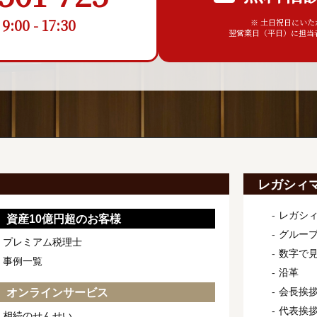
00 - 17:30
※ 土日祝日にい
翌営業日（平日）に担当
レガシィ
レガシ
資産10億円超のお客様
グルー
プレミアム税理士
数字で
事例一覧
沿革
会長挨
オンラインサービス
代表挨
相続のせんせい