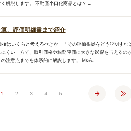
解説します。 不動産小口化商品とは？ ...
計算、評価明細書まで紹介
営業権はいくらと考えるべきか」「その評価根拠をどう説明すれ
れにくい一方で、取引価格や税務評価に大きな影響を与えるの
注意点までを体系的に解説します。 M&A...
»
»
1
2
3
4
5
...