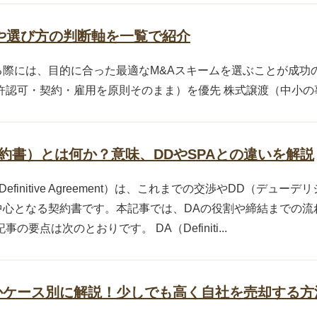
や選び方の判断軸を一覧で紹介
際には、目的に合った最適なM&Aスキームを選ぶことが成功
認可・契約・雇用を原則そのまま）を優先 株式譲渡（中小の事業
契約書）とは何か？意味、DDやSPAとの違いを解説
efinitive Agreement）は、これまでの交渉やDD（デュ
心となる契約書です。本記事では、DAの役割や締結までの流れ
要点は次のとおりです。 DA（Definiti...
かケース別に解説！少しでも高く自社を売却する方