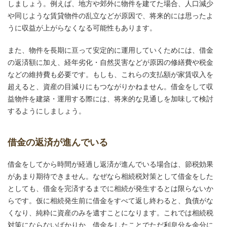
しましょう。例えば、地方や郊外に物件を建てた場合、人口減少
や同じような賃貸物件の乱立などが原因で、将来的には思ったよ
うに収益が上がらなくなる可能性もあります。
また、物件を長期に亘って安定的に運用していくためには、借金
の返済額に加え、経年劣化・自然災害などが原因の修繕費や税金
などの維持費も必要です。もしも、これらの支払額が家賃収入を
超えると、資産の目減りにもつながりかねません。借金をして収
益物件を建築・運用する際には、将来的な見通しを加味して検討
するようにしましょう。
借金の返済が進んでいる
借金をしてから時間が経過し返済が進んでいる場合は、節税効果
があまり期待できません。なぜなら相続税対策として借金をした
としても、借金を完済するまでに相続が発生するとは限らないか
らです。仮に相続発生前に借金をすべて返し終わると、負債がな
くなり、純粋に資産のみを遺すことになります。これでは相続税
対策にならないばかりか、借金をしたことでただ利息分を余分に