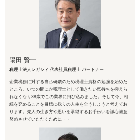
陽⽥ 賢⼀
税理士法人レガシィ 代表社員税理士 パートナー
企業税務に対する⾃⼰研鑽のため税理⼠資格の勉強を始めた
ところ、いつの間にか税理⼠として働きたい気持ちを抑えら
れなくなり38歳でこの業界に⾶び込みました。そして今、相
続を究めることを⽬標に残りの⼈⽣を全うしようと考えてお
ります。先⼈の⽣き⽅や思いを承継するお⼿伝いを誠⼼誠意
努めさせていただくために・・