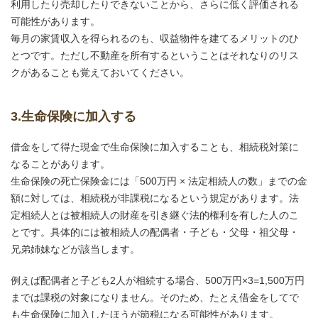
利用したり売却したりできないことから、さらに低く評価される
可能性があります。
毎月の家賃収入を得られるのも、収益物件を建てるメリットのひ
とつです。ただし不動産を所有するということはそれなりのリス
クがあることも覚えておいてください。
3.生命保険に加入する
借金をして得た現金で生命保険に加入することも、相続税対策に
なることがあります。
生命保険の死亡保険金には「500万円 × 法定相続人の数」までの金
額に対しては、相続税が非課税になるという規定があります。法
定相続人とは被相続人の財産を引き継ぐ法的権利を有した人のこ
とです。具体的には被相続人の配偶者・子ども・父母・祖父母・
兄弟姉妹などが該当します。
例えば配偶者と子ども2人が相続する場合、500万円×3=1,500万円
までは課税の対象になりません。そのため、たとえ借金をしてで
も生命保険に加入したほうが節税になる可能性があります。