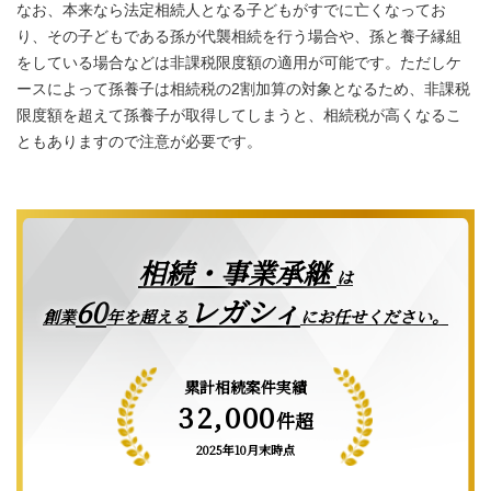
なお、本来なら法定相続人となる子どもがすでに亡くなってお
り、その子どもである孫が代襲相続を行う場合や、孫と養子縁組
をしている場合などは非課税限度額の適用が可能です。ただしケ
ースによって孫養子は相続税の2割加算の対象となるため、非課税
限度額を超えて孫養子が取得してしまうと、相続税が高くなるこ
ともありますので注意が必要です。
相続・事業承継
は
レガシィ
60
創業
年を超える
にお任せください。
累計相続案件実績
32,000
件超
2025年10月末時点