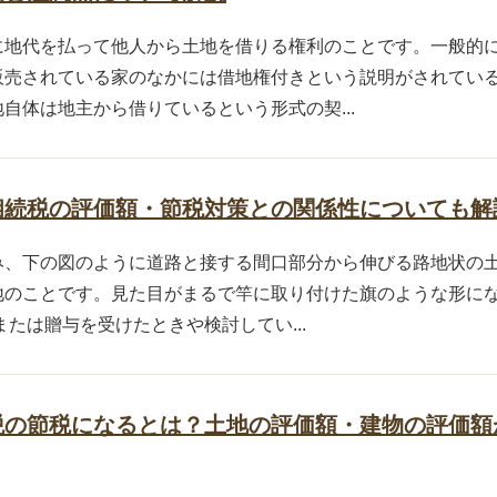
に地代を払って他人から土地を借りる権利のことです。一般的
販売されている家のなかには借地権付きという説明がされてい
自体は地主から借りているという形式の契...
相続税の評価額・節税対策との関係性についても解
み、下の図のように道路と接する間口部分から伸びる路地状の
地のことです。見た目がまるで竿に取り付けた旗のような形に
たは贈与を受けたときや検討してい...
税の節税になるとは？土地の評価額・建物の評価額