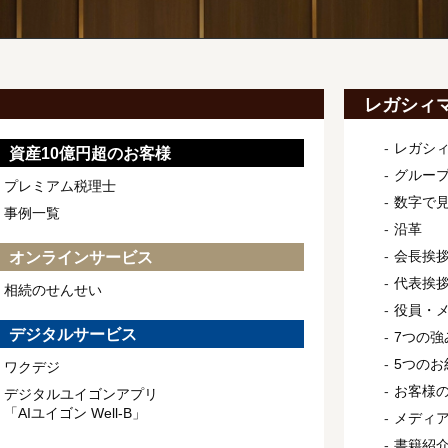
レガシィ
レガシ
資産10億円超のお客様
グルー
プレミアム税理士
数字で
事例一覧
沿革
会長挨
オンラインサービス
代表挨
相続のせんせい
役員・
デジタルサービス
7つの強
5つのお
ワクデジ
お客様
デジタルユイゴンアプリ
「AIユイゴン Well-B」
メディ
書籍紹