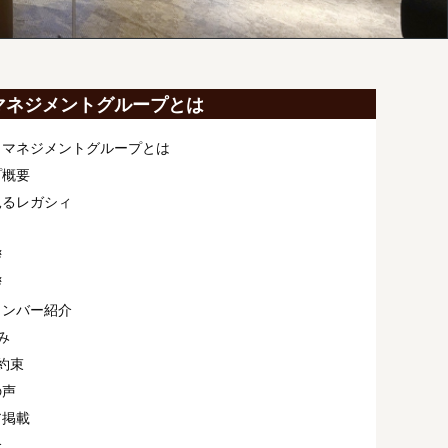
マネジメントグループとは
ィマネジメントグループとは
プ概要
見るレガシィ
拶
拶
メンバー紹介
み
約束
の声
ア掲載
介