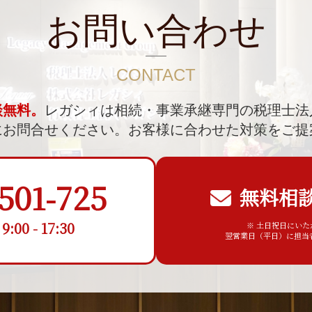
お問い合わせ
CONTACT
談無料。
レガシィは相続・事業承継専門の税理士法
にお問合せください。
お客様に合わせた対策をご提
501-725
無料相
00 - 17:30
※ 土日祝日にい
翌営業日（平日）に担当