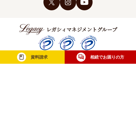
レガシィマネジメントグループ
資料請求
相続でお困りの方
税理士法人レガシィ
株式会社レガシィ
行政書士法人レガシィ
当社は一般財団法人日本情報経済社会推進協
会（JIPDEC）より個人情報について適切な
取り扱いが行われている企業に与えられる
「プライバシーマーク」を取得しています。
無料相談・お問合せ
士業の方
メディア取材
採用情報
利用規約
個人情報保護方針
サイトマップ
© Legacy Management Group. All Rights Reserved.