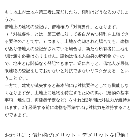
もし地主が土地を第三者に売却したら、権利はどうなるのでしょ
うか。
借地上の建物の登記は、借地権の「対抗要件」となります。
（「対抗要件」とは、第三者に対して各自がもつ権利を主張でき
る要件のことです。）つまり、土地が売却された場合でも、建物
があり借地人の登記がされている場合は、新たな所有者に土地を
明け渡す必要はありません。建物は借地人自身の所有物ですの
で、地主とは関係なく登記できます。逆に言うと、借地人が最低
限建物の登記をしておかないと対抗できないリスクがある、とい
うことです。
一方で、建物が滅失すると基本的には対抗要件としても機能しな
くなりますが、土地上に建物を特定するための掲示（建物の基本
事項、焼失日、再建築予定など）をすれば2年間は対抗力が維持さ
れます。2年経過する前に建物を再築すれば対抗力を維持すること
ができます。
おわりに：借地権のメリット・デメリットを理解し