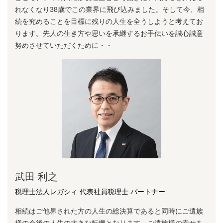
れなくなり38歳でこの業界に⾶び込みました。そして今、相
続を究めることを⽬標に残りの⼈⽣を全うしようと考えてお
ります。先⼈の⽣き⽅や思いを承継するお⼿伝いを誠⼼誠意
努めさせていただくために・・
武田 利之
税理士法人レガシィ 代表社員税理士 パートナー
相続はご他界された方の人生の総決算であると同時にご遺族
様の今後の人生の大きな転機となります。ご遺族様の幸せを