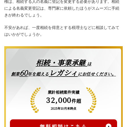
権は、相続する人の名義に登記を変更する必要があります。相続
による名義変更登記は、専門家に依頼したほうがスムーズに手続
きが終わるでしょう。
不安があれば、一度相続を得意とする税理士などに相談してみて
はいかがでしょうか。
相続・事業承継
は
レガシィ
60
創業
年を超える
にお任せください。
累計相続案件実績
32,000
件超
2025年10月末時点
無料相談はこちら