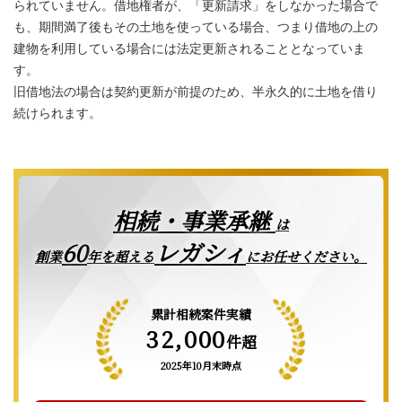
られていません。借地権者が、「更新請求」をしなかった場合で
も、期間満了後もその土地を使っている場合、つまり借地の上の
建物を利用している場合には法定更新されることとなっていま
す。
旧借地法の場合は契約更新が前提のため、半永久的に土地を借り
続けられます。
相続・事業承継
は
レガシィ
60
創業
年を超える
にお任せください。
累計相続案件実績
32,000
件超
2025年10月末時点