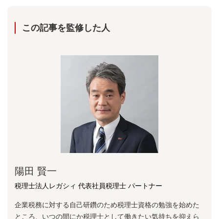
この記事を監修した⼈
陽⽥ 賢⼀
税理士法人レガシィ 代表社員税理士 パートナー
企業税務に対する⾃⼰研鑽のため税理⼠資格の勉強を始めた
ところ、いつの間にか税理⼠として働きたい気持ちを抑えら