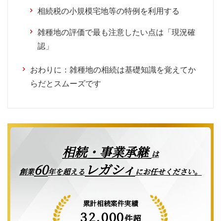
相続税の小規模宅地等の特例を利用する
雑種地の評価で最も注意したい点は「現況確
認」
おわりに：雑種地の相続は基礎知識を覚えてか
らだとスムーズです
相続・事業承継
は
レガシィ
60
創業
年を超える
にお任せください。
累計相続案件実績
32,000
件超