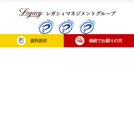
レガシィマネジメントグループ
資料請求
相続でお困りの方
税理士法人レガシィ
株式会社レガシィ
行政書士法人レガシィ
当社は一般財団法人日本情報経済社会推進協
会（JIPDEC）より個人情報について適切な
取り扱いが行われている企業に与えられる
「プライバシーマーク」を取得しています。
無料相談・お問合せ
士業の方
メディア取材
採用情報
利用規約
個人情報保護方針
サイトマップ
© Legacy Management Group. All Rights Reserved.