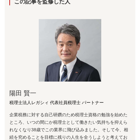
この記事を監修した⼈
陽⽥ 賢⼀
税理士法人レガシィ 代表社員税理士 パートナー
企業税務に対する⾃⼰研鑽のため税理⼠資格の勉強を始めた
ところ、いつの間にか税理⼠として働きたい気持ちを抑えら
れなくなり38歳でこの業界に⾶び込みました。そして今、相
続を究めることを⽬標に残りの⼈⽣を全うしようと考えてお