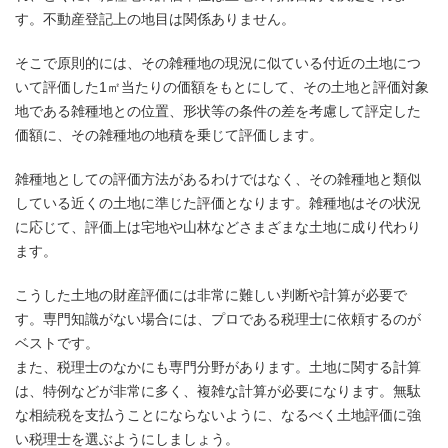
す。不動産登記上の地目は関係ありません。
そこで原則的には、その雑種地の現況に似ている付近の土地につ
いて評価した1㎡当たりの価額をもとにして、その土地と評価対象
地である雑種地との位置、形状等の条件の差を考慮して評定した
価額に、その雑種地の地積を乗じて評価します。
雑種地としての評価方法があるわけではなく、その雑種地と類似
している近くの土地に準じた評価となります。雑種地はその状況
に応じて、評価上は宅地や山林などさまざまな土地に成り代わり
ます。
こうした土地の財産評価には非常に難しい判断や計算が必要で
す。専門知識がない場合には、プロである税理士に依頼するのが
ベストです。
また、税理士のなかにも専門分野があります。土地に関する計算
は、特例などが非常に多く、複雑な計算が必要になります。無駄
な相続税を支払うことにならないように、なるべく土地評価に強
い税理士を選ぶようにしましょう。