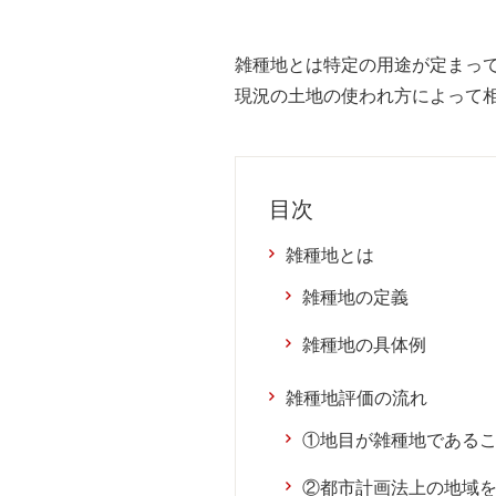
雑種地とは特定の用途が定まっ
現況の土地の使われ方によって
目次
雑種地とは
雑種地の定義
雑種地の具体例
雑種地評価の流れ
①地目が雑種地である
②都市計画法上の地域