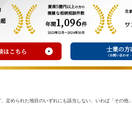
資産5億円以上
の方の
績
生
複雑な相続相談件数
1,096
件超
年間
件
ワ
2023年11月～2024年10月
士業の方
談はこちら
（お問い合わせ
ど、定められた地目のいずれにも該当しない、いわば「その他