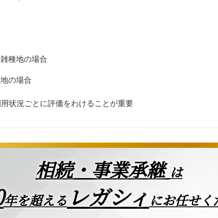
る雑種地の場合
種地の場合
利用状況ごとに評価をわけることが重要
相続・事業承継
は
0
レガシィ
年を超える
にお任せく