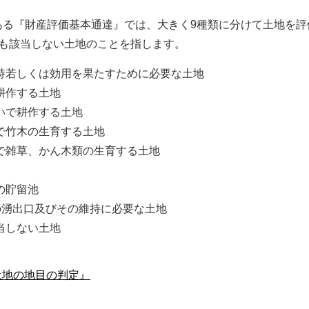
ある『財産評価基本通達』では、大きく9種類に分けて土地を評
にも該当しない土地のことを指します。
持若しくは効用を果たすために必要な土地
耕作する土地
いで耕作する土地
で竹木の生育する土地
で雑草、かん木類の生育する土地
の貯留池
の湧出口及びその維持に必要な土地
当しない土地
土地の地目の判定』