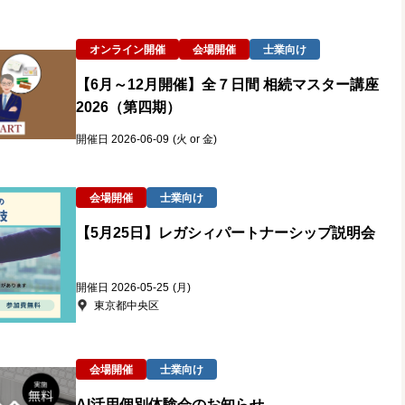
オンライン開催
会場開催
士業向け
【6月～12月開催】全７日間 相続マスター講座
2026（第四期）
開催日 2026-06-09
(火 or 金)
会場開催
士業向け
【5月25日】レガシィパートナーシップ説明会
開催日 2026-05-25
(月)
東京都中央区
会場開催
士業向け
AI活用個別体験会のお知らせ