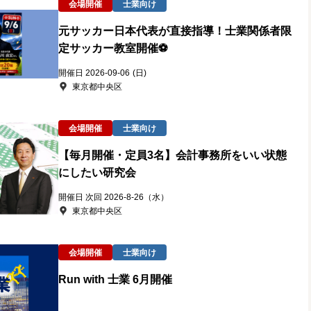
会場開催
士業向け
元サッカー日本代表が直接指導！士業関係者限
定サッカー教室開催⚽
開催日 2026-09-06
(日)
東京都中央区
会場開催
士業向け
【毎月開催・定員3名】会計事務所をいい状態
にしたい研究会
開催日 次回 2026-8-26（水）
東京都中央区
会場開催
士業向け
Run with 士業 6月開催