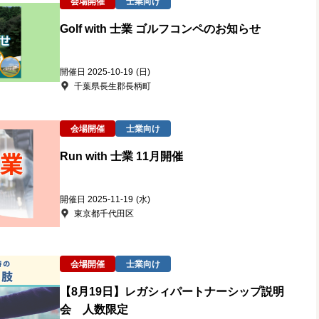
会場開催
士業向け
Golf with 士業 ゴルフコンペのお知らせ
開催日 2025-10-19
(日)
千葉県長生郡長柄町
会場開催
士業向け
Run with 士業 11月開催
開催日 2025-11-19
(水)
東京都千代田区
会場開催
士業向け
【8月19日】レガシィパートナーシップ説明
会 人数限定