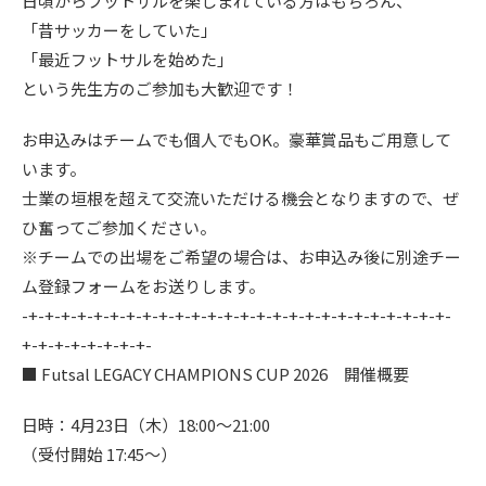
日頃からフットサルを楽しまれている方はもちろん、
「昔サッカーをしていた」
「最近フットサルを始めた」
という先生方のご参加も大歓迎です！
お申込みはチームでも個人でもOK。豪華賞品もご用意して
います。
士業の垣根を超えて交流いただける機会となりますので、ぜ
ひ奮ってご参加ください。
※チームでの出場をご希望の場合は、お申込み後に別途チー
ム登録フォームをお送りします。
-+-+-+-+-+-+-+-+-+-+-+-+-+-+-+-+-+-+-+-+-+-+-+-+-+-+-
+-+-+-+-+-+-+-+-
■ Futsal LEGACY CHAMPIONS CUP 2026 開催概要
日時：4月23日（木）18:00〜21:00
（受付開始 17:45〜）