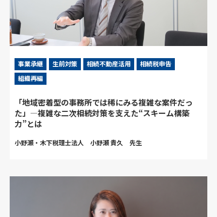
事業承継
生前対策
相続不動産活用
相続税申告
組織再編
「地域密着型の事務所では稀にみる複雑な案件だっ
た」―複雑な二次相続対策を支えた“スキーム構築
力”とは
小野瀬・木下税理士法人 小野瀬 貴久 先生