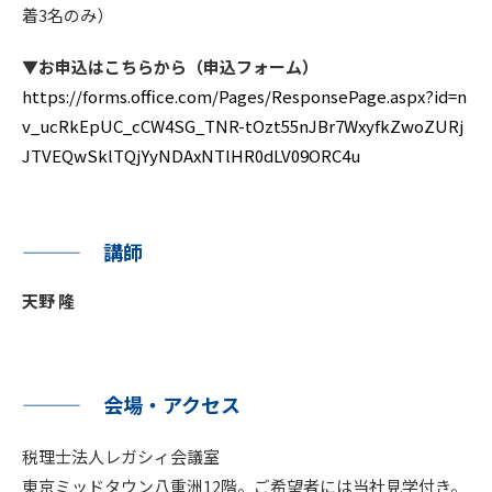
着3名のみ）
▼お申込はこちらから（申込フォーム）
https://forms.office.com/Pages/ResponsePage.aspx?id=n
v_ucRkEpUC_cCW4SG_TNR-tOzt55nJBr7WxyfkZwoZURj
JTVEQwSklTQjYyNDAxNTlHR0dLV09ORC4u
講師
天野 隆
会場・アクセス
税理士法人レガシィ会議室
東京ミッドタウン八重洲12階。ご希望者には当社見学付き。