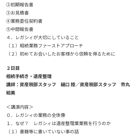
②初期報告書
③お見積書
④業務委任契約書
⑤中間報告書
４．レガシィが大切にしていること
（１）相続業務ファーストアプローチ
（２）初めてお会いしたお客様から信頼を得るために
２日目
相続手続き・遺産整理
講師：資産税部スタッフ 樋口 陸／資産税部スタッフ 市丸
絵美
＜講演内容＞
０．レガシィの業務の全体像​
１．なぜ？​ レガシィは遺産整理業業務を行うのか​​
（１）書籍等に書いていない事の話​