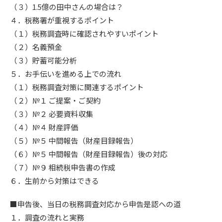
（３）1.5億の田中さんの場合は？
４．税務署が重視するポイント
（１）税務調査時に確認されやすいポイント
（２）名義預金
（３）貯蓄可能分析
５．お手伝いを進める上での流れ
（１）税務調査対策に関連するポイント
（２）№１ ご提案・ご契約
（３）№２ 必要資料収集
（４）№４ 財産評価
（５）№５ 中間報告（財産目録報告）
（６）№５ 中間報告（財産目録報告）後の対応
（７）№９ 相続税申告書の作成
６．生前から対策はできる
■申告後、当日の税務調査対応から申告是認への道
１．調査の流れと実務