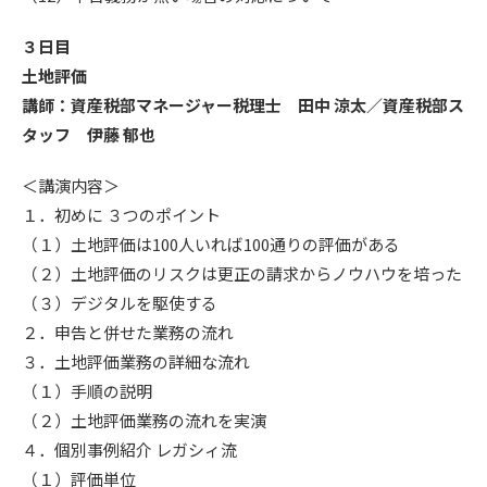
３日目
土地評価
講師：資産税部マネージャー税理士 田中 涼太／資産税部ス
タッフ 伊藤 郁也
＜講演内容＞
１．初めに ３つのポイント
（１）土地評価は100人いれば100通りの評価がある
（２）土地評価のリスクは更正の請求からノウハウを培った
（３）デジタルを駆使する
２．申告と併せた業務の流れ
３．土地評価業務の詳細な流れ
（１）手順の説明
（２）土地評価業務の流れを実演
４．個別事例紹介 レガシィ流
（１）評価単位