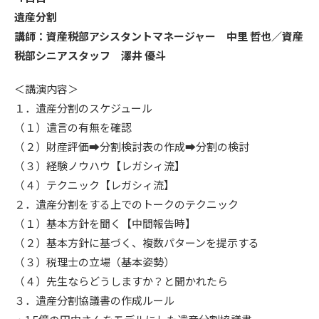
遺産分割
講師：資産税部アシスタントマネージャー 中里 哲也／資産
税部シニアスタッフ 澤井 優斗
＜講演内容＞
１．遺産分割のスケジュール
（１）遺言の有無を確認
（２）財産評価➡分割検討表の作成➡分割の検討
（３）経験ノウハウ【レガシィ流】
（４）テクニック【レガシィ流】
２．遺産分割をする上でのトークのテクニック
（１）基本方針を聞く【中間報告時】
（２）基本方針に基づく、複数パターンを提示する
（３）税理士の立場（基本姿勢）
（４）先生ならどうしますか？と聞かれたら
３．遺産分割協議書の作成ルール