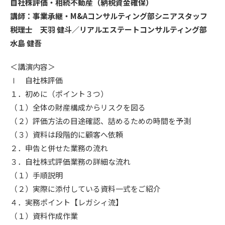
自社株評価・相続不動産（納税資金確保）
講師：事業承継・M&Aコンサルティング部シニアスタッフ
税理士 天羽 健斗／リアルエステートコンサルティング部
水島 健吾
＜講演内容＞
Ⅰ 自社株評価
１．初めに（ポイント３つ）
（１）全体の財産構成からリスクを図る
（２）評価方法の目途確認、詰めるための時間を予測
（３）資料は段階的に顧客へ依頼
２．申告と併せた業務の流れ
３．自社株式評価業務の詳細な流れ
（１）手順説明
（２）実際に添付している資料一式をご紹介
４．実務ポイント【レガシィ流】
（１）資料作成作業