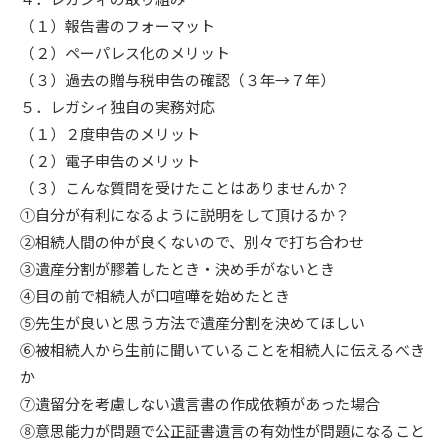
（１）報告書のフォーマット
（２）ペーパレス化のメリット
（３）過去の贈与税申告の確認（３年→７年）
５．レガシィ独自の実務対応
（１）２度申告のメリット
（２）電子申告のメリット
（３）こんな質問を受けたことはありませんか？
①自分が有利になるように説明をして頂けるか？
②相続人間の仲が良くないので、別々で打ち合わせ
③遺産分割が膠着したとき・決め手がないとき
④目の前で相続人が口喧嘩を始めたとき
⑤先生が良いと思う方法で遺産分割を決めてほしい
⑥被相続人から生前に聞いていることを相続人に伝えるべき
か
⑦遺留分を考慮しない遺言書の作成依頼があった場合
⑧意思能力が問題で公正証書遺言の有効性が問題になること