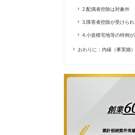
2.配偶者控除は対象外
3.障害者控除が受けら
4.小規模宅地等の特例
おわりに：内縁（事実婚
6
創業
累計相続案件実