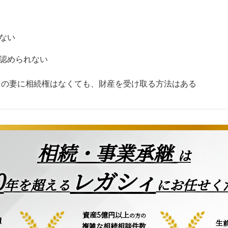
れない
が認められない
）の妻に相続権はなくても、財産を受け取る方法はある
相続・事業承継
は
0
レガシィ
年を超える
にお任せく
資産5億円以上
の方の
績
生
複雑な相続相談件数