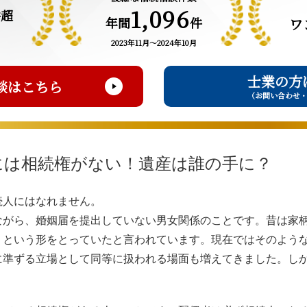
1,096
件超
年間
件
ワ
2023年11月～2024年10月
士業の方
談はこちら
（お問い合わせ
には相続権がない！遺産は誰の手に？
続人にはなれません。
ながら、婚姻届を提出していない男女関係のことです。昔は家
」という形をとっていたと言われています。現在ではそのよう
に準ずる立場として同等に扱われる場面も増えてきました。し