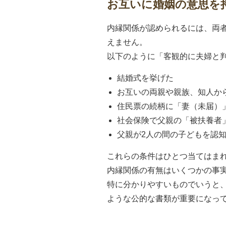
お互いに婚姻の意思を
内縁関係が認められるには、両
えません。
以下のように「客観的に夫婦と
結婚式を挙げた
お互いの両親や親族、知人か
住民票の続柄に「妻（未届）
社会保険で父親の「被扶養者
父親が2人の間の子どもを認
これらの条件はひとつ当てはま
内縁関係の有無はいくつかの事
特に分かりやすいものでいうと
ような公的な書類が重要になっ