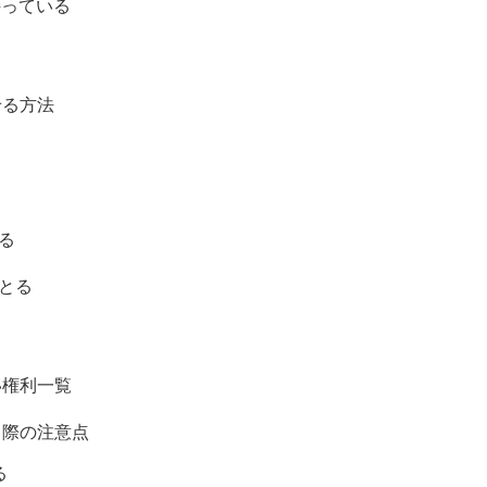
持っている
せる方法
る
をとる
い権利一覧
る際の注意点
る