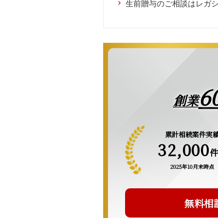
生前贈与のご相談はレガ
6
創業
累計相続案件実
32,000
2025年10月末時点
無料相