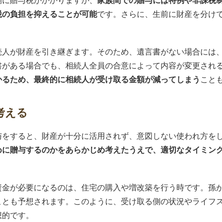
側に贈与税がかかりますが、
家族間での贈与には特例や非課税
税の負担を抑えることが可能
です。さらに、生前に財産を分け
続人が財産を引き継ぎます。そのため、遺言書がない場合には
書がある場合でも、相続人全員の合意によって内容が変更され
かるため、最終的に相続人が受け取る金額が減ってしまう
こと
考える
与をすると、財産が十分に活用されず、意図しない使われ方を
めに贈与するのかをあらかじめ考えたうえで、適切なタイミン
資金が必要になるのは、住宅の購入や増改築を行う時です。孫
ことも予想されます。このように、受け取る側の状況やライフ
想的です。