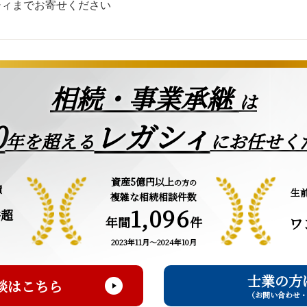
シィまでお寄せください
相続・事業承継
は
0
レガシィ
年を超える
にお任せく
資産5億円以上
の方の
績
生
複雑な相続相談件数
1,096
件超
年間
件
ワ
2023年11月～2024年10月
士業の方
談はこちら
（お問い合わせ