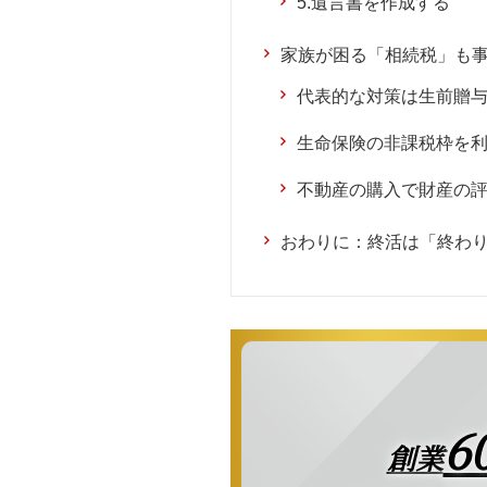
5.遺言書を作成する
家族が困る「相続税」も
代表的な対策は生前贈
生命保険の非課税枠を
不動産の購入で財産の
おわりに：終活は「終わ
6
創業