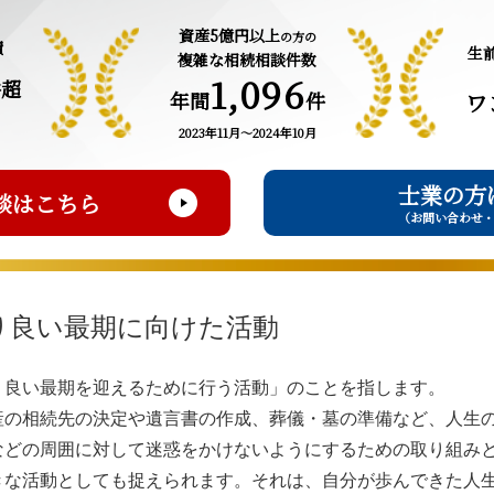
資産5億円以上
の方の
績
生
複雑な相続相談件数
1,096
件超
年間
件
ワ
2023年11月～2024年10月
士業の方
談はこちら
（お問い合わせ
り良い最期に向けた活動
り良い最期を迎えるために行う活動」のことを指します。
産の相続先の決定や遺言書の作成、葬儀・墓の準備など、人生
などの周囲に対して迷惑をかけないようにするための取り組み
きな活動としても捉えられます。それは、自分が歩んできた人