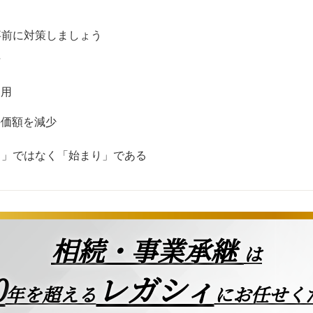
事前に対策しましょう
与
利用
評価額を減少
り」ではなく「始まり」である
相続・事業承継
は
0
レガシィ
年を超える
にお任せく