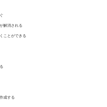
ぐ
安が解消される
描くことができる
る
を作成する