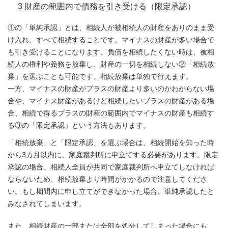
3 財産の範囲内で債務を引き受ける（限定承認）
①の「単純承認」とは、相続人が被相続人の財産をありのまま受
け入れ、すべて相続することです。マイナスの財産が多い場合で
も引き受けることになります。負債を相続したくない時は、被相
続人の権利や義務を放棄し、財産の一切を相続しない②「相続放
棄」を選ぶことも可能です。相続放棄は単独で行えます。
一方、マイナスの財産がプラスの財産より多いのかわからない場
合や、マイナス財産があるけど相続したいプラスの財産がある場
合、相続で得るプラスの財産の範囲内でマイナスの財産も相続す
る③の「限定承認」という方法もあります。
「相続放棄」と「限定承認」を選ぶ場合は、相続開始を知った時
から3カ月以内に、家庭裁判所に申立てする必要があります。限定
承認の場合、相続人全員が共同で家庭裁判所へ申立てしなければ
ならないため、相続放棄より時間がかかるので注意してくださ
い。もし期間内に申し立てができなかった場合、単純承認したと
みなされてしまいます。
また、相続財産の一部または全部を処分してしまった場合にも、