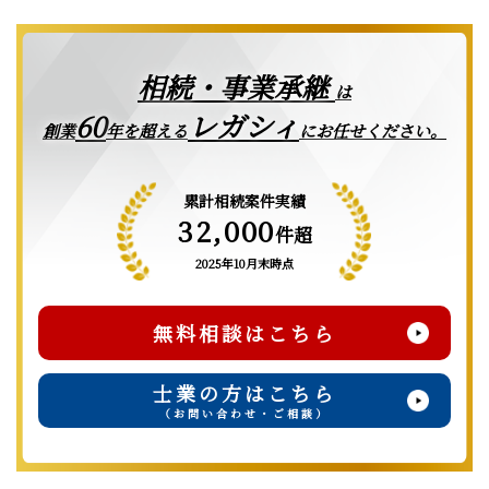
相続・事業承継
は
レガシィ
60
創業
年を超える
にお任せください。
累計相続案件実績
32,000
件超
2025年10月末時点
無料相談はこちら
士業の方はこちら
（お問い合わせ・ご相談）