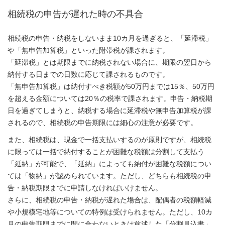
相続税の申告が遅れた時の不具合
相続税の申告・納税をしないまま10カ月を過ぎると、「延滞税」
や「無申告加算税」といった附帯税が課されます。
「延滞税」とは期限までに納税されない場合に、期限の翌日から
納付する日までの日数に応じて課されるものです。
「無申告加算税」は納付すべき税額が50万円までは15％、50万円
を超える金額については20％の税率で課されます。申告・納税期
日を過ぎてしまうと、納税する場合に延滞税や無申告加算税が課
されるので、相続税の申告期限には細心の注意が必要です。
また、相続税は、現金で一括支払いするのが原則ですが、相続税
に限っては一括で納付することが困難な税額は分割して支払う
「延納」が可能で、「延納」によっても納付が困難な税額につい
ては「物納」が認められています。ただし、どちらも相続税の申
告・納税期限までに申請しなければいけません。
さらに、相続税の申告・納税が遅れた場合は、配偶者の税額軽減
や小規模宅地等についての特例は受けられません。ただし、10カ
月の申告期限までに間に合わないときは前述した「分割見込書」