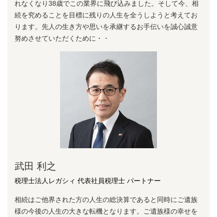
れなくなり38歳でこの業界に⾶び込みました。そして今、相
続を究めることを⽬標に残りの⼈⽣を全うしようと考えてお
ります。先⼈の⽣き⽅や思いを承継するお⼿伝いを誠⼼誠意
努めさせていただくために・・
武田 利之
税理士法人レガシィ 代表社員税理士 パートナー
相続はご他界された方の人生の総決算であると同時にご遺族
様の今後の人生の大きな転機となります。ご遺族様の幸せを