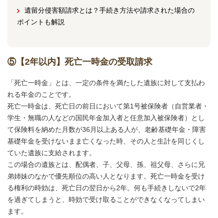
遺留分侵害額請求とは？手続き方法や請求された場合の
ポイントも解説
⑤【2年以内】死亡一時金の受取請求
「死亡一時金」とは、一定の条件を満たした遺族に対して支払わ
れる年金のことです。
死亡一時金は、死亡日の前日において第1号被保険者（自営業者・
学生・無職の人などの国民年金加入者と任意加入被保険者）とし
て保険料を納めた月数が36月以上ある人が、老齢基礎年金・障害
基礎年金を受けないまま亡くなった時、その人と生計を同じくし
ていた遺族に支給されます。
この場合の遺族とは、配偶者、子、父母、孫、祖父母、さらに兄
弟姉妹のなかで優先順位の高い人となります。死亡一時金を受け
る権利の時効は、死亡日の翌日から2年。何も手続きしないで2年
を過ぎてしまうと、時効で受け取ることができなくなってしまい
ます。