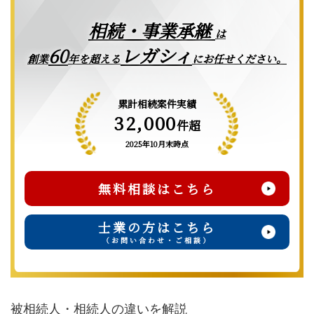
相続・事業承継
は
レガシィ
60
創業
年を超える
にお任せください。
累計相続案件実績
32,000
件超
2025年10月末時点
無料相談はこちら
士業の方はこちら
（お問い合わせ・ご相談）
被相続人・相続人の違いを解説