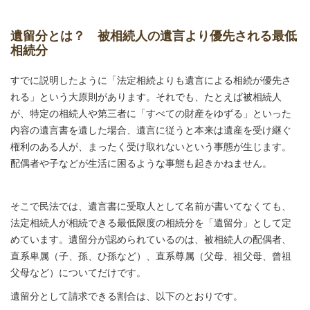
遺留分とは？ 被相続人の遺言より優先される最低
相続分
すでに説明したように「法定相続よりも遺言による相続が優先さ
れる」という大原則があります。それでも、たとえば被相続人
が、特定の相続人や第三者に「すべての財産をゆずる」といった
内容の遺言書を遺した場合、遺言に従うと本来は遺産を受け継ぐ
権利のある人が、まったく受け取れないという事態が生じます。
配偶者や子などが生活に困るような事態も起きかねません。
そこで民法では、遺言書に受取人として名前が書いてなくても、
法定相続人が相続できる最低限度の相続分を「遺留分」として定
めています。遺留分が認められているのは、被相続人の配偶者、
直系卑属（子、孫、ひ孫など）、直系尊属（父母、祖父母、曾祖
父母など）についてだけです。
遺留分として請求できる割合は、以下のとおりです。