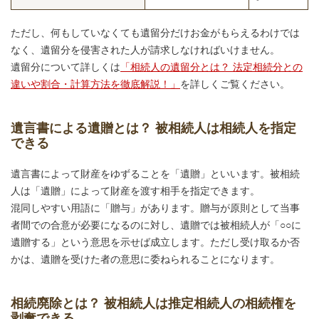
ただし、何もしていなくても遺留分だけお金がもらえるわけでは
なく、遺留分を侵害された人が請求しなければいけません。
遺留分について詳しくは
「相続人の遺留分とは？ 法定相続分との
違いや割合・計算方法を徹底解説！」
を詳しくご覧ください。
遺言書による遺贈とは？ 被相続人は相続人を指定
できる
遺言書によって財産をゆずることを「遺贈」といいます。被相続
人は「遺贈」によって財産を渡す相手を指定できます。
混同しやすい用語に「贈与」があります。贈与が原則として当事
者間での合意が必要になるのに対し、遺贈では被相続人が「○○に
遺贈する」という意思を示せば成立します。ただし受け取るか否
かは、遺贈を受けた者の意思に委ねられることになります。
相続廃除とは？ 被相続人は推定相続人の相続権を
剥奪できる