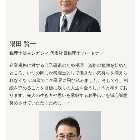
陽⽥ 賢⼀
税理士法人レガシィ 代表社員税理士 パートナー
企業税務に対する⾃⼰研鑽のため税理⼠資格の勉強を始めた
ところ、いつの間にか税理⼠として働きたい気持ちを抑えら
れなくなり38歳でこの業界に⾶び込みました。そして今、相
続を究めることを⽬標に残りの⼈⽣を全うしようと考えてお
ります。先⼈の⽣き⽅や思いを承継するお⼿伝いを誠⼼誠意
努めさせていただくために・・