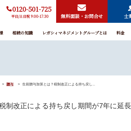
0120-501-725
無料面談・お問合せ
士
平日/土日祝 9:00-17:30
様
相続の知識
レガシィマネジメントグループとは
料金
贈与
生前贈与加算とは？税制改正による持ち戻し...
税制改正による持ち戻し期間が7年に延