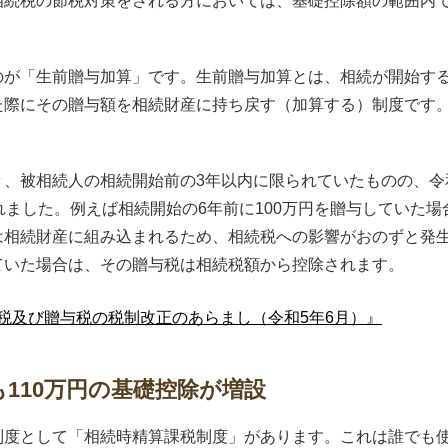
相続税の節税対策をされる方においては、基礎控除額の範囲内
のが「生前贈与加算」です。生前贈与加算とは、相続が開始す
た際にその贈与額を相続財産に持ち戻す（加算する）制度です
、被相続人の相続開始前の3年以内に限られていたものの、令和
れました。例えば相続開始の6年前に100万円を贈与していた
は相続財産に組み込まれるため、相続税への影響がおのずと発
ていた場合は、その贈与税は相続税額から控除されます。
税及び贈与税の税制改正のあらまし（令和5年6月）』
110万円の基礎控除が増設
制度として「相続時精算課税制度」があります。これは誰でも使