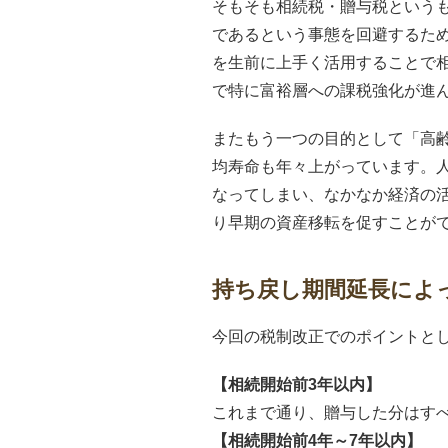
そもそも相続税・贈与税という
であるという事態を回避するた
を生前に上手く活用することで
で特に富裕層への課税強化が進
またもう一つの目的として「高
均寿命も年々上がっています。人
なってしまい、なかなか経済の
り早期の資産移転を促すことが
持ち戻し期間延長によ
今回の税制改正でのポイントと
【相続開始前3年以内】
これまで通り、贈与した分はす
【相続開始前4年～7年以内】