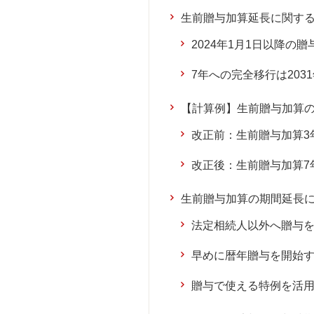
生前贈与加算延長に関す
2024年1月1日以降の
7年への完全移行は203
【計算例】生前贈与加算
改正前：生前贈与加算3
改正後：生前贈与加算7
生前贈与加算の期間延長
法定相続人以外へ贈与
早めに暦年贈与を開始
贈与で使える特例を活