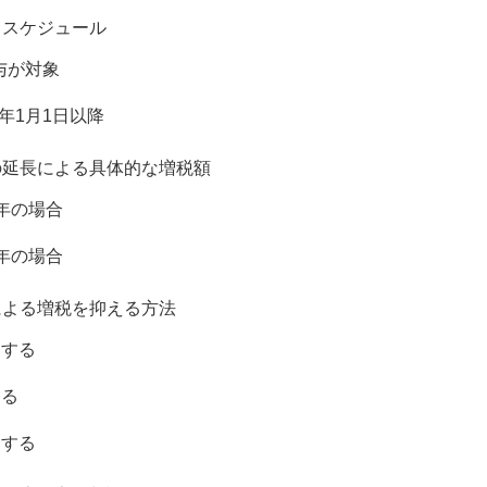
るスケジュール
贈与が対象
1年1月1日以降
の延長による具体的な増税額
年の場合
年の場合
による増税を抑える方法
をする
する
用する