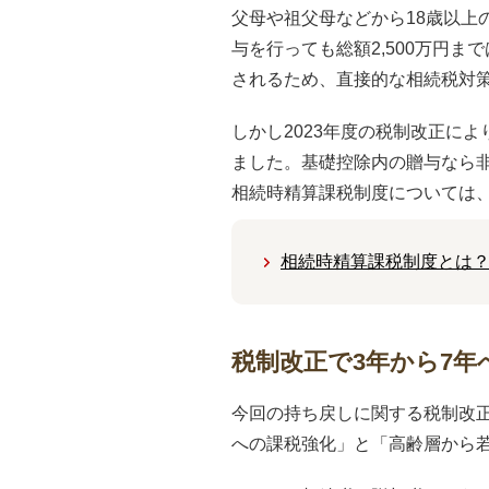
父母や祖父母などから18歳以
与を行っても総額2,500万円
されるため、直接的な相続税対
しかし2023年度の税制改正によ
ました。基礎控除内の贈与なら
相続時精算課税制度については
相続時精算課税制度とは？
税制改正で3年から7年
今回の持ち戻しに関する税制改
への課税強化」と「高齢層から