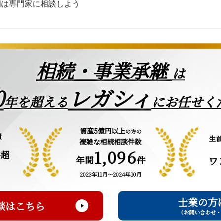
期は専門家に相談しよう
相続・事業承継
は
0
レガシィ
年を超える
にお任せく
資産5億円以上
の方の
績
生
複雑な相続相談件数
1,096
件超
年間
件
ワ
2023年11月～2024年10月
士業の方
談はこちら
（お問い合わせ