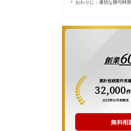
おわりに：適切な贈与時
6
創業
累計相続案件実
32,000
2025年10月末時点
無料相