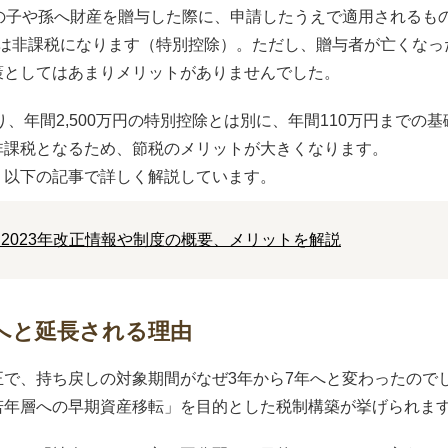
上の子や孫へ財産を贈与した際に、申請したうえで適用されるも
までは非課税になります（特別控除）。ただし、贈与者が亡くな
策としてはあまりメリットがありませんでした。
り、年間2,500万円の特別控除とは別に、年間110万円まで
非課税となるため、節税のメリットが大きくなります。
、以下の記事で詳しく解説しています。
2023年改正情報や制度の概要、メリットを解説
へと延長される理由
正で、持ち戻しの対象期間がなぜ3年から7年へと変わったので
若年層への早期資産移転」を目的とした税制構築が挙げられま