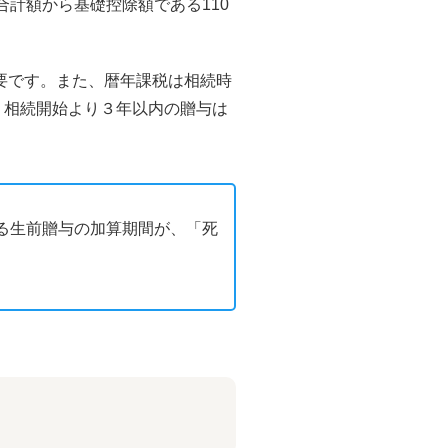
合計額から基礎控除額である110
要です。また、暦年課税は相続時
、相続開始より３年以内の贈与は
なる生前贈与の加算期間が、「死