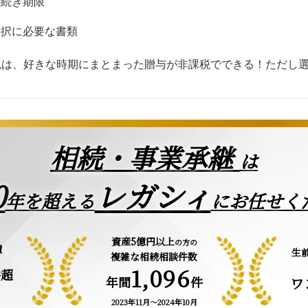
手続き期限
選択に必要な書類
税は、好きな時期にまとまった贈与が非課税でできる！ただし
相続・事業承継
は
0
レガシィ
年を超える
にお任せく
資産5億円以上
の方の
績
生
複雑な相続相談件数
1,096
件超
年間
件
ワ
2023年11月～2024年10月