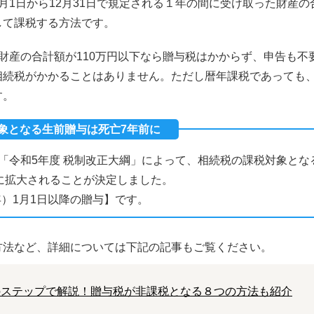
月1日から12月31日で規定される１年の間に受け取った財産の
して課税する方法です。
財産の合計額が110万円以下なら贈与税はかからず、申告も不
相続税がかかることはありません。ただし暦年課税であっても
す。
対象となる生前贈与は死亡7年前に
された「令和5年度 税制改正大綱」によって、相続税の課税対象と
に拡大されることが決定しました。
年）1月1日以降の贈与】です。
方法など、詳細については下記の記事もご覧ください。
のステップで解説！贈与税が非課税となる８つの方法も紹介