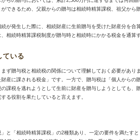
からの贈与においては、累計2,500万円に達するまでは何回
とができるため、父親からの贈与は相続時精算課税、祖父から
相続が発生した際に、相続財産に生前贈与を受けた財産分を合
は、相続時精算課税制度が贈与時と相続時にかかる税金を通算
している
、まず贈与税と相続税の関係について理解しておく必要があり
た財産に課される税金」です。一方で、贈与税は「個人からの
税の課税を逃れようとして生前に財産を贈与しようとしても、
完する役割を果たしていると言えます。
税」と「相続時精算課税」の2種類あり、一定の要件を満たすと