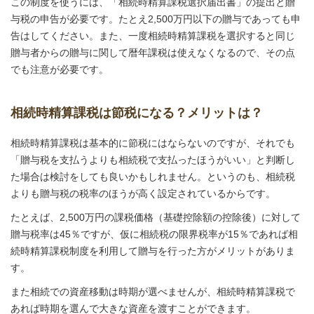
この制度を使うには、「相続時精算課税選択届出書」の提出と贈
与税の申告が必要です。たとえ2,500万円以下の贈与であっても申
告はしてください。また、一度相続時精算課税を選択すると同じ
贈与者からの贈与に関して暦年課税は使えなくなるので、その点
でも注意が必要です。
相続時精算課税は節税になる？メリットは？
相続時精算課税は基本的に節税にはならないのですが、それでも
「贈与税を支払うよりも相続税で支払ったほうがいい」と判断し
た場合は検討をしても良いかもしれません。というのも、相続税
よりも贈与税の税率のほうが高く設定されているからです。
たとえば、2,500万円の課税価格（基礎控除額の控除後）に対して
贈与税率は45％ですが、仮に相続税の限界税率が15％であれば相
続時精算課税制度を利用して贈与を行った方がメリットがありま
す。
また相続での資産移動は時期が選べませんが、相続時精算課税で
あれば時期を選んで大きな資産を渡すことができます。