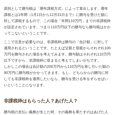
原則として贈与税は「暦年課税方式」によって算出します。暦年
課税とは1年間（1月1日から12月31日まで）に贈与を受けた額に
対して課税するもので、この場合「年間110万円」までの非課税枠
が設定されています。つまり110万円以下の贈与なら贈与税はかか
ってこないということです。
ここで注意が必要なのは、非課税枠は贈与の「合計額」に対して
適用されるということです。たとえば父親と母親からそれぞれ100
万円を贈与された場合を考えてみます。贈与額はそれぞれ110万円
以下ですから、非課税枠に収まると考えてしまいがちです。
しかしこの場合は合計額の200万円から110万円を差し引いた額の
90万円に贈与税がかかってきます。もし、どちらからの贈与に対
しても非課税枠を適用したいなら、贈与を受ける年をずらせばい
いということになります。
非課税枠はもらった人？あげた人？
贈与税の支払い義務が生じた時、その義務を果たすのはあげた人