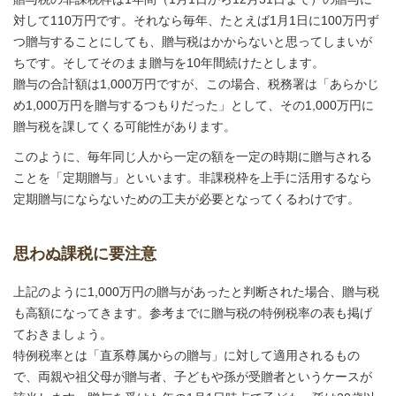
対して110万円です。それなら毎年、たとえば1月1日に100万円ず
つ贈与することにしても、贈与税はかからないと思ってしまいが
ちです。そしてそのまま贈与を10年間続けたとします。
贈与の合計額は1,000万円ですが、この場合、税務署は「あらかじ
め1,000万円を贈与するつもりだった」として、その1,000万円に
贈与税を課してくる可能性があります。
このように、毎年同じ人から一定の額を一定の時期に贈与される
ことを「定期贈与」といいます。非課税枠を上手に活用するなら
定期贈与にならないための工夫が必要となってくるわけです。
思わぬ課税に要注意
上記のように1,000万円の贈与があったと判断された場合、贈与税
も高額になってきます。参考までに贈与税の特例税率の表も掲げ
ておきましょう。
特例税率とは「直系尊属からの贈与」に対して適用されるもの
で、両親や祖父母が贈与者、子どもや孫が受贈者というケースが