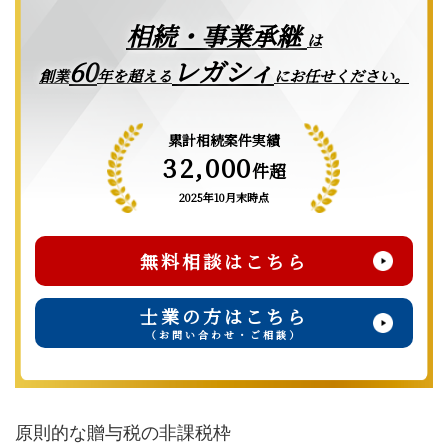
相続・事業承継
は
レガシィ
60
創業
年を超える
にお任せください。
累計相続案件実績
32,000
件超
2025年10月末時点
無料相談はこちら
士業の方はこちら
（お問い合わせ・ご相談）
原則的な贈与税の非課税枠