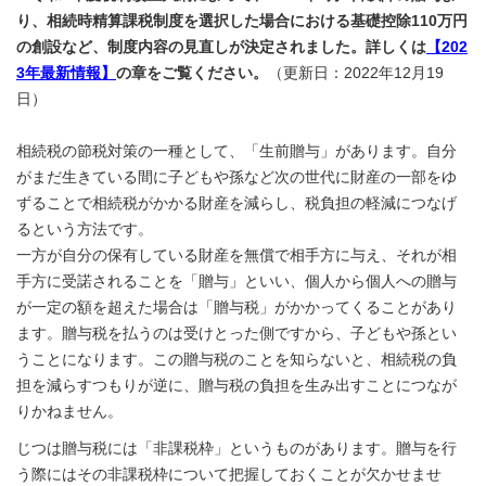
り、相続時精算課税制度を選択した場合における基礎控除110万円
の創設など、制度内容の見直しが決定されました。詳しくは
【202
3年最新情報】
の章をご覧ください。
（更新日：2022年12月19
日）
相続税の節税対策の一種として、「生前贈与」があります。自分
がまだ生きている間に子どもや孫など次の世代に財産の一部をゆ
ずることで相続税がかかる財産を減らし、税負担の軽減につなげ
るという方法です。
一方が自分の保有している財産を無償で相手方に与え、それが相
手方に受諾されることを「贈与」といい、個人から個人への贈与
が一定の額を超えた場合は「贈与税」がかかってくることがあり
ます。贈与税を払うのは受けとった側ですから、子どもや孫とい
うことになります。この贈与税のことを知らないと、相続税の負
担を減らすつもりが逆に、贈与税の負担を生み出すことにつなが
りかねません。
じつは贈与税には「非課税枠」というものがあります。贈与を行
う際にはその非課税枠について把握しておくことが欠かせませ