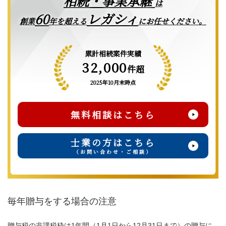
相続・事業承継
は
レガシィ
60
創業
年を超える
にお任せください。
累計相続案件実績
32,000
件超
2025年10月末時点
無料相談はこちら
士業の方はこちら
（お問い合わせ・ご相談）
毎年贈与をする場合の注意
贈与税の非課税枠は1年間（1月1日から12月31日まで）の贈与に