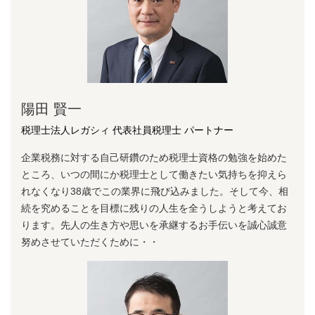
陽⽥ 賢⼀
税理士法人レガシィ 代表社員税理士 パートナー
企業税務に対する⾃⼰研鑽のため税理⼠資格の勉強を始めた
ところ、いつの間にか税理⼠として働きたい気持ちを抑えら
れなくなり38歳でこの業界に⾶び込みました。そして今、相
続を究めることを⽬標に残りの⼈⽣を全うしようと考えてお
ります。先⼈の⽣き⽅や思いを承継するお⼿伝いを誠⼼誠意
努めさせていただくために・・