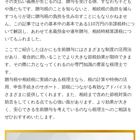
その支払い義務が生じるのは、贈与を受ける側、すなわち子ども
や孫たちです。贈与税のことを知らないと、相続税の負担を減ら
すつもりが逆に贈与税の負担を生み出すことにもなりかねませ
ん。この記事ではその基本中の基本である110万円の非課税枠につ
いて解説し、あわせて名義預金や連年贈与、相続時精算課税につ
いてもふれました。
ここでご紹介したほかにも生前贈与にはさまざまな制度の活用法
があり、複合的に用いることでより大きな節税効果が期待できま
す。その際に力となってくれるのが専門知識の豊富な税理士で
す。
贈与税や相続税に実績のある税理士なら、税の計算や特例の活
用、申告手続きのサポート、節税につながる有効なアドバイスを
さまざまに提供してくれます。また、相続まで含めた節税対策の
助言をしてくれる点でも心強い面があります。より効果が大き
く、安心できる生前贈与を考えているのなら税理士へのご相談を
ぜひおすすめいたします。