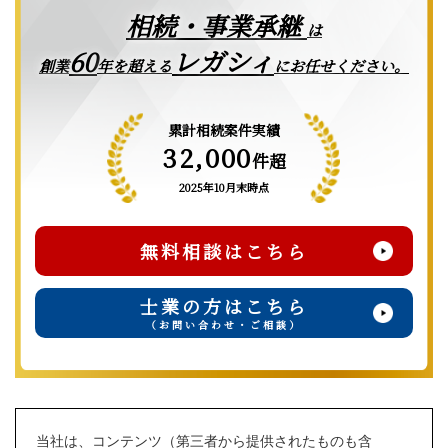
相続・事業承継
は
レガシィ
60
創業
年を超える
にお任せください。
累計相続案件実績
32,000
件超
2025年10月末時点
無料相談はこちら
士業の方はこちら
（お問い合わせ・ご相談）
当社は、コンテンツ（第三者から提供されたものも含