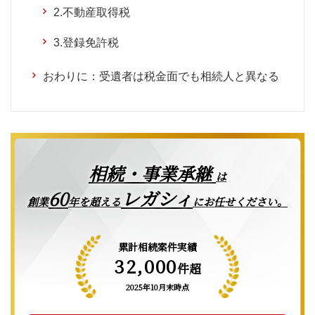
2.不動産取得税
3.登録免許税
おわりに：受遺者は税金面でも相続人と異なる
相続・事業承継
は
レガシィ
60
創業
年を超える
にお任せください。
累計相続案件実績
32,000
件超
2025年10月末時点