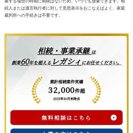
棄する場合の時期に制限はないため、いつでも放棄できます。相
続人または遺言執行者に対して意思表示をおこなえばよく、家庭
裁判所への手続きは不要です。
相続・事業承継
は
レガシィ
60
創業
年を超える
にお任せください。
累計相続案件実績
32,000
件超
2025年10月末時点
無料相談はこちら