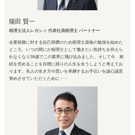
陽⽥ 賢⼀
税理士法人レガシィ 代表社員税理士 パートナー
企業税務に対する⾃⼰研鑽のため税理⼠資格の勉強を始めた
ところ、いつの間にか税理⼠として働きたい気持ちを抑えら
れなくなり38歳でこの業界に⾶び込みました。そして今、相
続を究めることを⽬標に残りの⼈⽣を全うしようと考えてお
ります。先⼈の⽣き⽅や思いを承継するお⼿伝いを誠⼼誠意
努めさせていただくために・・