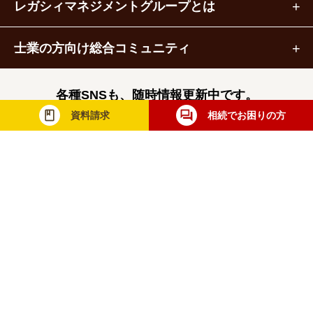
レガシィマネジメントグループとは
士業の方向け総合コミュニティ
各種SNSも、随時情報更新中です。
資料請求
相続でお困りの方
レガシィマネジメントグループ
税理士法人レガシィ
株式会社レガシィ
行政書士法人レガシィ
当社は一般財団法人日本情報経済社会推進協
会（JIPDEC）より個人情報について適切な
取り扱いが行われている企業に与えられる