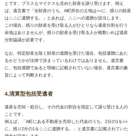
とです。プラスもマイナスも含めた財産を譲り受けます。例え
ば、遺言書で「全財産のうち、A町所在の土地は○○に、残りの財産
は△△に遺贈する。」とあれば、△△への遺贈が該当します。
この場合、残りの財産を受け取る人がひとりなら遺産分割を行う
余地はありませんが、残りの財産を受け取る人が複数いれば遺産
分割協議が必要です。
なお、特定財産を除く財産の遺贈を受けた場合、包括遺贈にあた
るかどうかが法律で決まっているわけではありません。遺言書
に、包括遺贈であると明確に記載されていない場合、遺言書の趣
旨によって判断されます。
4.清算型包括受遺者
遺産を売却・処分し、その代金の割合を指定して譲り受ける人の
ことです。
例えば、「A町にある不動産を売却した代金のうち、2分の1を○○
に、残り2分の1を△△に遺贈する。」と遺言書に記載されていた