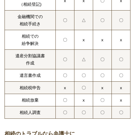
x
x
〇
x
（相続登記)
金融機関での
〇
△
〇
〇
相続手続き
相続での
〇
x
x
x
紛争解決
遺産分割協議書
〇
△
〇
〇
作成
遺言書作成
〇
〇
〇
〇
相続税申告
x
〇
x
x
相続放棄
〇
x
〇
x
相続人調査
〇
〇
〇
〇
相続のトラブルなら弁護士に