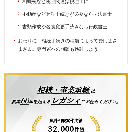
相続税など税金関連は税理士に
不動産など登記手続きが必要なら司法書士
書類作成や名義変更手続きなら行政書士
おわりに：相続手続きの種類によって費用はさ
まざま。専門家への相談も検討しよう
相続・事業承継
は
レガシィ
60
創業
年を超える
にお任せください。
累計相続案件実績
32,000
件超