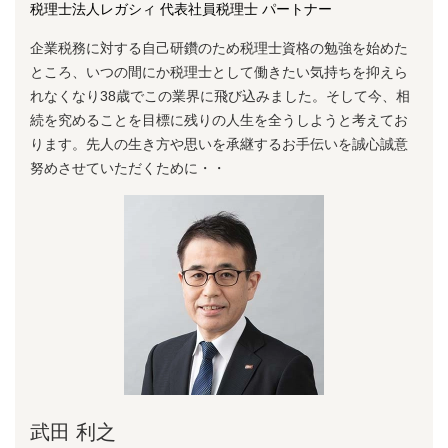
税理士法人レガシィ 代表社員税理士 パートナー
企業税務に対する⾃⼰研鑽のため税理⼠資格の勉強を始めた
ところ、いつの間にか税理⼠として働きたい気持ちを抑えら
れなくなり38歳でこの業界に⾶び込みました。そして今、相
続を究めることを⽬標に残りの⼈⽣を全うしようと考えてお
ります。先⼈の⽣き⽅や思いを承継するお⼿伝いを誠⼼誠意
努めさせていただくために・・
武田 利之