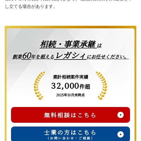
し立てる場合があります。
相続・事業承継
は
レガシィ
60
創業
年を超える
にお任せください。
累計相続案件実績
32,000
件超
2025年10月末時点
無料相談はこちら
士業の方はこちら
（お問い合わせ・ご相談）