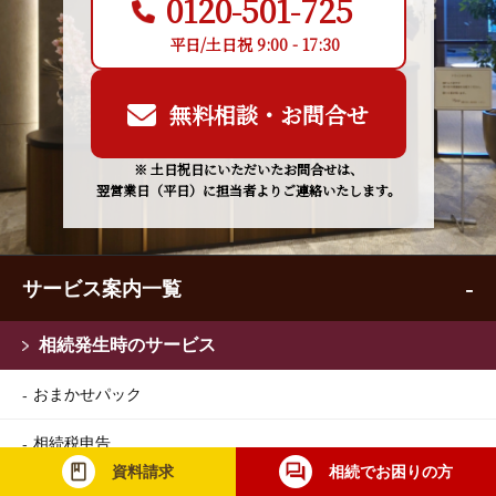
0120-501-725
平日/土日祝 9:00 - 17:30
無料相談・お問合せ
※ 土日祝日にいただいたお問合せは、
翌営業日（平日）に担当者よりご連絡いたします。
サービス案内一覧
相続発生時のサービス
おまかせパック
相続税申告
資料請求
相続でお困りの方
相続手続き