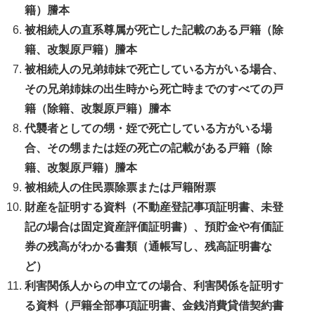
籍）謄本
被相続人の直系尊属が死亡した記載のある戸籍（除
籍、改製原戸籍）謄本
被相続人の兄弟姉妹で死亡している方がいる場合、
その兄弟姉妹の出生時から死亡時までのすべての戸
籍（除籍、改製原戸籍）謄本
代襲者としての甥・姪で死亡している方がいる場
合、その甥または姪の死亡の記載がある戸籍（除
籍、改製原戸籍）謄本
被相続人の住民票除票または戸籍附票
財産を証明する資料（不動産登記事項証明書、未登
記の場合は固定資産評価証明書）、預貯金や有価証
券の残高がわかる書類（通帳写し、残高証明書な
ど）
利害関係人からの申立ての場合、利害関係を証明す
る資料（戸籍全部事項証明書、金銭消費貸借契約書