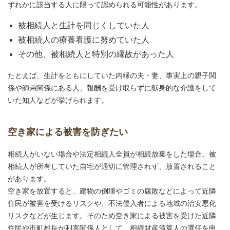
ずれかに該当する人に限って認められる可能性があります。
被相続人と生計を同じくしていた人
被相続人の療養看護に努めていた人
その他、被相続人と特別の縁故があった人
たとえば、生計をともにしていた内縁の夫・妻、事実上の親子関
係や師弟関係にある人、報酬を受け取らずに献身的な介護をして
いた知人などが挙げられます。
空き家による被害を防ぎたい
相続人がいない場合や法定相続人全員が相続放棄をした場合、被
相続人が所有していた自宅が適切に管理されず、放置されること
があります。
空き家を放置すると、建物の倒壊やゴミの腐敗などによって近隣
住民が被害を受けるリスクや、不法侵入者による地域の治安悪化
リスクなどが生じます。そのため空き家による被害を受けた近隣
住民や市町村長が利害関係人として、相続財産清算人の選任を申