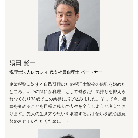
陽⽥ 賢⼀
税理士法人レガシィ 代表社員税理士 パートナー
企業税務に対する⾃⼰研鑽のため税理⼠資格の勉強を始めた
ところ、いつの間にか税理⼠として働きたい気持ちを抑えら
れなくなり38歳でこの業界に⾶び込みました。そして今、相
続を究めることを⽬標に残りの⼈⽣を全うしようと考えてお
ります。先⼈の⽣き⽅や思いを承継するお⼿伝いを誠⼼誠意
努めさせていただくために・・