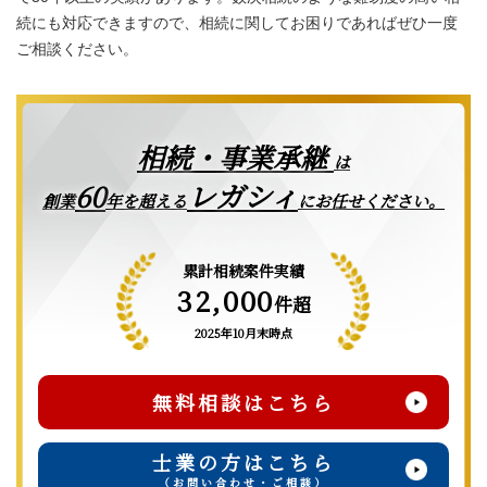
続にも対応できますので、相続に関してお困りであればぜひ一度
ご相談ください。
相続・事業承継
は
レガシィ
60
創業
年を超える
にお任せください。
累計相続案件実績
32,000
件超
2025年10月末時点
無料相談はこちら
士業の方はこちら
（お問い合わせ・ご相談）