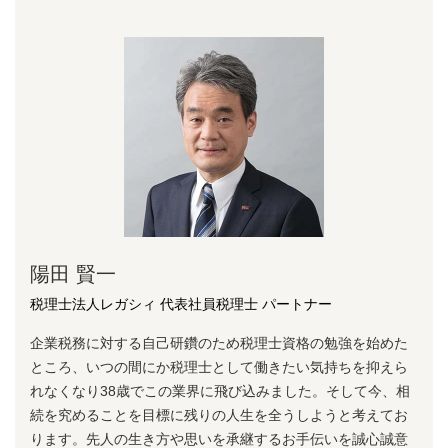
陽⽥ 賢⼀
税理士法人レガシィ 代表社員税理士 パートナー
企業税務に対する⾃⼰研鑽のため税理⼠資格の勉強を始めた
ところ、いつの間にか税理⼠として働きたい気持ちを抑えら
れなくなり38歳でこの業界に⾶び込みました。そして今、相
続を究めることを⽬標に残りの⼈⽣を全うしようと考えてお
ります。先⼈の⽣き⽅や思いを承継するお⼿伝いを誠⼼誠意