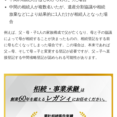
中間の相続人が複数名いたが、遺産分割協議や相続
放棄などにより結果的に1人だけが相続人となった場
合
例えば、父・母・子1人の家族構成で父が亡くなり、母と子の協議
によって母が相続することが決まったものの、相続登記をする前
に母も亡くなってしまった場合です。この場合は、本来であれば
父→母、そして母→子と変更する登記が必要ですが、父→子へ直
接登記する中間省略登記が認められる可能性があります。
相続・事業承継
は
レガシィ
60
創業
年を超える
にお任せください。
累計相続案件実績