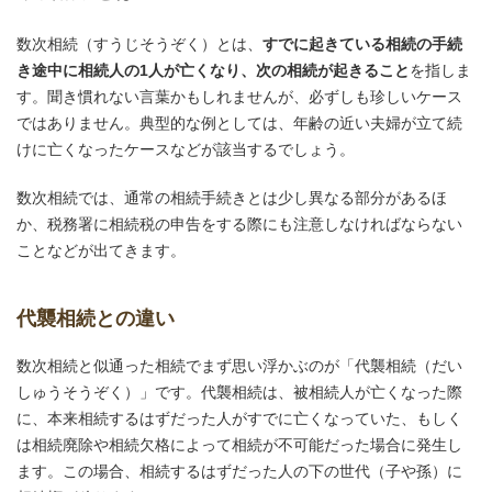
数次相続（すうじそうぞく）とは、
すでに起きている相続の手続
き途中に相続人の1人が亡くなり、次の相続が起きること
を指しま
す。聞き慣れない言葉かもしれませんが、必ずしも珍しいケース
ではありません。典型的な例としては、年齢の近い夫婦が立て続
けに亡くなったケースなどが該当するでしょう。
数次相続では、通常の相続手続きとは少し異なる部分があるほ
か、税務署に相続税の申告をする際にも注意しなければならない
ことなどが出てきます。
代襲相続との違い
数次相続と似通った相続でまず思い浮かぶのが「代襲相続（だい
しゅうそうぞく）」です。代襲相続は、被相続人が亡くなった際
に、本来相続するはずだった人がすでに亡くなっていた、もしく
は相続廃除や相続欠格によって相続が不可能だった場合に発生し
ます。この場合、相続するはずだった人の下の世代（子や孫）に