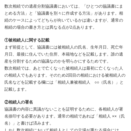
数次相続での遺産分割協議書においては、「ひとつの協議書にま
とめる方法」と「協議書を別々に作成する方法」があります。相
続のケースによってどちらが向いているかは違いますが、通常の
相続の場合の書き方とは異なる点が2点あります。
①被相続人に関する記載
まず前提として、協議書には被相続人の氏名、生年月日、死亡年
月日、最後に住んでいた住所、本籍地などを記載します。誰の遺
産を分割するための協議なのかを明らかにするためです。
数次相続では、あとで亡くなった被相続人は最初に亡くなった人
の相続人でもあります。そのため2回目の相続における被相続人の
氏名などを記載する欄には「相続人兼被相続人 ○○（氏名）」と
記載します。
②相続人の署名
協議書の内容に異議がないことを証明するために、各相続人が署
名捺印する必要があります。通常の相続であれば「相続人 ××（氏
名）」と書けば済みます。
しかし数次相続において相続人としての立場が重なる場合には