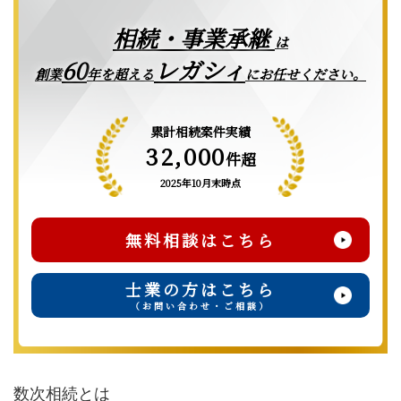
相続・事業承継
は
レガシィ
60
創業
年を超える
にお任せください。
累計相続案件実績
32,000
件超
2025年10月末時点
無料相談はこちら
士業の方はこちら
（お問い合わせ・ご相談）
数次相続とは