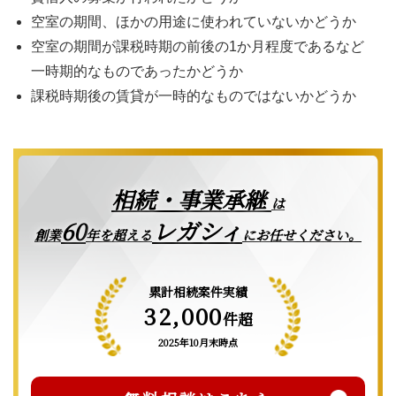
空室の期間、ほかの用途に使われていないかどうか
空室の期間が課税時期の前後の1か月程度であるなど
一時期的なものであったかどうか
課税時期後の賃貸が一時的なものではないかどうか
相続・事業承継
は
レガシィ
60
創業
年を超える
にお任せください。
累計相続案件実績
32,000
件超
2025年10月末時点