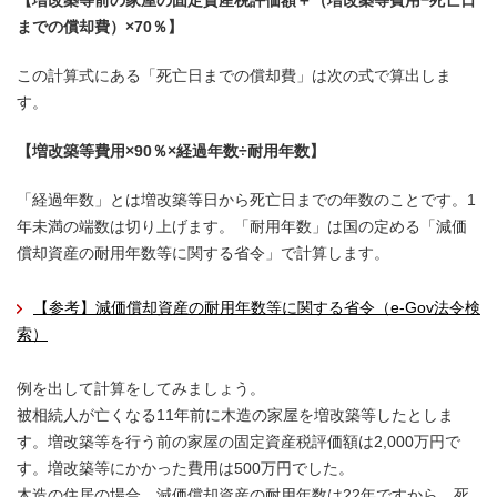
【増改築等前の家屋の固定資産税評価額＋（増改築等費用−死亡日
までの償却費）×70％】
この計算式にある「死亡日までの償却費」は次の式で算出しま
す。
【増改築等費用×90％×経過年数÷耐用年数】
「経過年数」とは増改築等日から死亡日までの年数のことです。1
年未満の端数は切り上げます。「耐用年数」は国の定める「減価
償却資産の耐用年数等に関する省令」で計算します。
【参考】減価償却資産の耐用年数等に関する省令（e-Gov法令検
索）
例を出して計算をしてみましょう。
被相続人が亡くなる11年前に木造の家屋を増改築等したとしま
す。増改築等を行う前の家屋の固定資産税評価額は2,000万円で
す。増改築等にかかった費用は500万円でした。
木造の住居の場合、減価償却資産の耐用年数は22年ですから、死