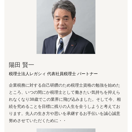
陽⽥ 賢⼀
税理士法人レガシィ 代表社員税理士 パートナー
企業税務に対する⾃⼰研鑽のため税理⼠資格の勉強を始めた
ところ、いつの間にか税理⼠として働きたい気持ちを抑えら
れなくなり38歳でこの業界に⾶び込みました。そして今、相
続を究めることを⽬標に残りの⼈⽣を全うしようと考えてお
ります。先⼈の⽣き⽅や思いを承継するお⼿伝いを誠⼼誠意
努めさせていただくために・・