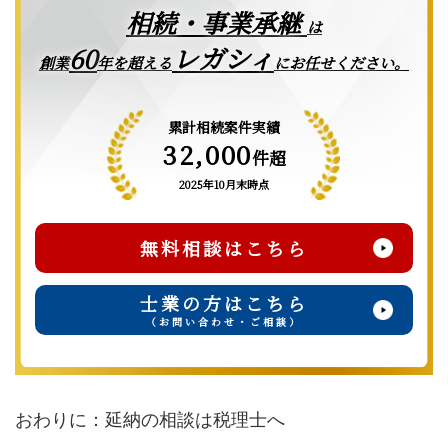
相続・事業承継
は
レガシィ
60
創業
年を超える
にお任せください。
累計相続案件実績
32,000
件超
2025年10月末時点
無料相談はこちら
士業の方はこちら
（お問い合わせ・ご相談）
おわりに：延納の相談は税理士へ