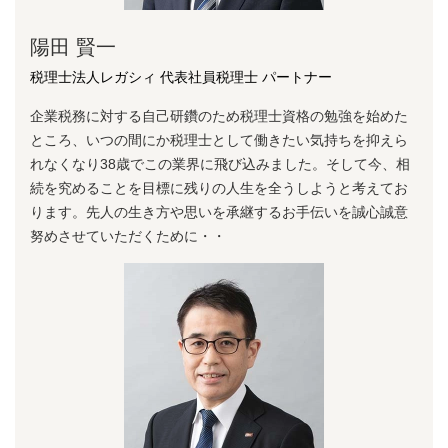
陽⽥ 賢⼀
税理士法人レガシィ 代表社員税理士 パートナー
企業税務に対する⾃⼰研鑽のため税理⼠資格の勉強を始めた
ところ、いつの間にか税理⼠として働きたい気持ちを抑えら
れなくなり38歳でこの業界に⾶び込みました。そして今、相
続を究めることを⽬標に残りの⼈⽣を全うしようと考えてお
ります。先⼈の⽣き⽅や思いを承継するお⼿伝いを誠⼼誠意
努めさせていただくために・・