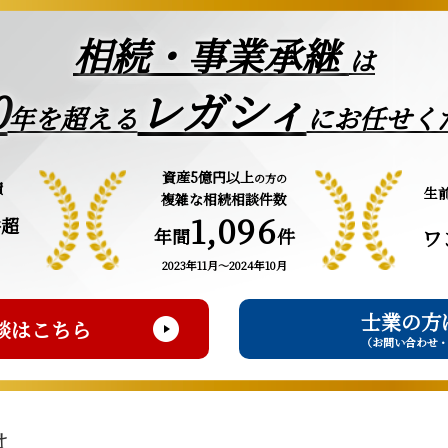
相続・事業承継
は
0
レガシィ
年を超える
にお任せく
資産5億円以上
の方の
績
生
複雑な相続相談件数
1,096
件超
年間
件
ワ
2023年11月～2024年10月
士業の方
談はこちら
（お問い合わせ
は