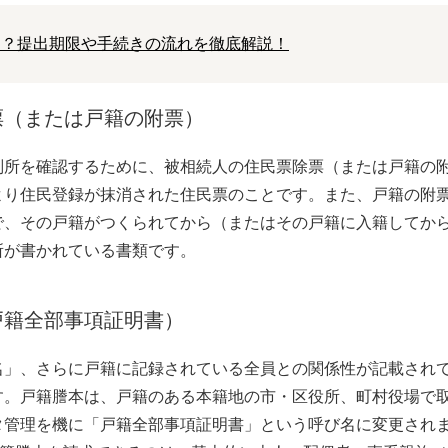
は？提出期限や手続きの流れを徹底解説！
票（または戸籍の附票）
判所を確認するために、被相続人の住民票除票（または戸籍の
より住民登録が抹消された住民票のことです。また、戸籍の附
で、その戸籍がつくられてから（またはその戸籍に入籍してか
所が書かれている書類です。
戸籍全部事項証明書）
名」、さらに戸籍に記録されている全員との関係性が記載され
す。戸籍謄本は、戸籍のある本籍地の市・区役所、町村役場で
タ管理を機に「戸籍全部事項証明書」という呼び名に変更され