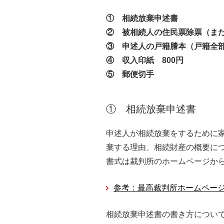
① 相続放棄申述書
② 被相続人の住民票除票（ま
③ 申述人の戸籍謄本（戸籍全
④ 収入印紙 800円
⑤ 郵便切手
① 相続放棄申述書
申述人が相続放棄をするために
棄する理由、相続財産の概要に
書式は裁判所のホームページか
参考：最高裁判所ホームページ
相続放棄申述書の書き方につい