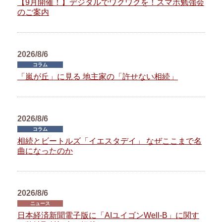
【9月開催！】デジタルでワクワクを！スマホ勉強会
のご案内
2026/8/6
コラム
「嵐が丘」に見る 地主家の「許せない相続」
2026/8/6
コラム
相続とビートルズ「イエスタデイ」 なぜここまで名
曲になったのか
2026/8/6
ニュース
日本経済新聞電子版に「AIユイゴンWell-B」に関す