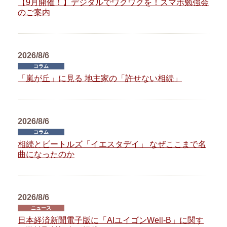
【9月開催！】デジタルでワクワクを！スマホ勉強会
のご案内
2026/8/6
コラム
「嵐が丘」に見る 地主家の「許せない相続」
2026/8/6
コラム
相続とビートルズ「イエスタデイ」 なぜここまで名
曲になったのか
2026/8/6
ニュース
日本経済新聞電子版に「AIユイゴンWell-B」に関す