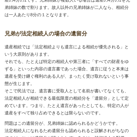
産の4分の1です。兄弟姉妹が複数人いる場合は遺産の4分の1を兄
弟姉妹の数で割ります。故人以外の兄弟姉妹が二人なら、相続分
は一人あたり8分の１となります。
兄弟が法定相続人の場合の遺留分
遺産相続では「法定相続よりも遺言による相続が優先される」と
いう大原則があります。
それでも、たとえば特定の相続人や第三者に「すべての財産をゆ
ずる」といった内容の遺言書であった場合、遺言に従うと本来は
遺産を受け継ぐ権利のある人が、まったく受け取れないという事
態が生じます。
そこで民法では、遺言書に受取人として名前が書いてなくても、
法定相続人が相続できる最低限度の相続分を「遺留分」として定
めています。つまり、たとえ遺言があったとしても、特定の人が
遺産をすべて独り占めできるとは限らないのです。
問題はこの遺留分が、兄弟姉妹に認められるかどうかです。
法定相続人になれるため遺留分も認められると誤解されがちなの