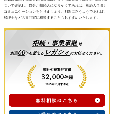
ついて確認し、自分が相続人になりそうであれば、相続人全員と
コミュニケーションをとりましょう。判断に迷うようであれば、
税理士などの専門家に相談することもおすすめいたします。
相続・事業承継
は
レガシィ
60
創業
年を超える
にお任せください。
累計相続案件実績
32,000
件超
2025年10月末時点
無料相談はこちら