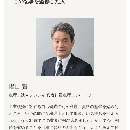
この記事を監修した⼈
陽⽥ 賢⼀
税理士法人レガシィ 代表社員税理士 パートナー
企業税務に対する⾃⼰研鑽のため税理⼠資格の勉強を始めた
ところ、いつの間にか税理⼠として働きたい気持ちを抑えら
れなくなり38歳でこの業界に⾶び込みました。そして今、相
続を究めることを⽬標に残りの⼈⽣を全うしようと考えてお