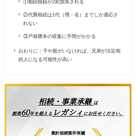
①相続税額が2割加算される
②代襲相続は1代（甥・名）までしか適応さ
れない
③戸籍謄本の収集に手間がかかる
おわりに：子や親がいなければ、兄弟が法定相
続人になる可能性が高い
相続・事業承継
は
レガシィ
60
創業
年を超える
にお任せください。
累計相続案件実績