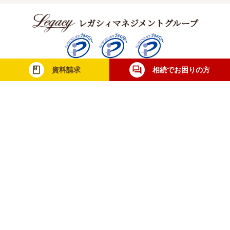
レガシィマネジメントグループ
資料請求
相続でお困りの方
税理士法人レガシィ
株式会社レガシィ
行政書士法人レガシィ
当社は一般財団法人日本情報経済社会推進協
会（JIPDEC）より個人情報について適切な
取り扱いが行われている企業に与えられる
「プライバシーマーク」を取得しています。
無料相談・お問合せ
士業の方
メディア取材
採用情報
利用規約
個人情報保護方針
サイトマップ
© Legacy Management Group. All Rights Reserved.