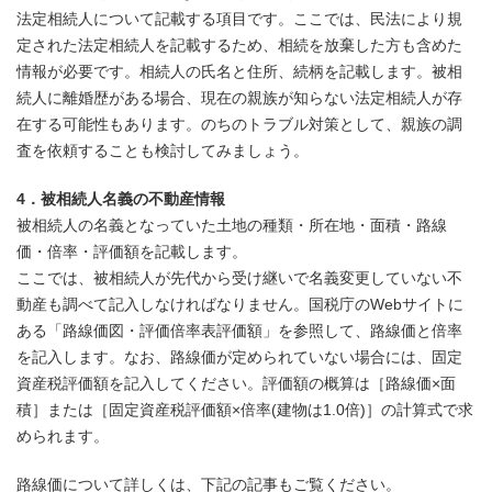
法定相続人について記載する項目です。ここでは、民法により規
定された法定相続人を記載するため、相続を放棄した方も含めた
情報が必要です。相続人の氏名と住所、続柄を記載します。被相
続人に離婚歴がある場合、現在の親族が知らない法定相続人が存
在する可能性もあります。のちのトラブル対策として、親族の調
査を依頼することも検討してみましょう。
4．被相続人名義の不動産情報
被相続人の名義となっていた土地の種類・所在地・面積・路線
価・倍率・評価額を記載します。
ここでは、被相続人が先代から受け継いで名義変更していない不
動産も調べて記入しなければなりません。国税庁のWebサイトに
ある「路線価図・評価倍率表評価額」を参照して、路線価と倍率
を記入します。なお、路線価が定められていない場合には、固定
資産税評価額を記入してください。評価額の概算は［路線価×面
積］または［固定資産税評価額×倍率(建物は1.0倍)］の計算式で求
められます。
路線価について詳しくは、下記の記事もご覧ください。