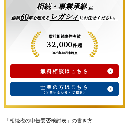
相続・事業承継
は
レガシィ
60
創業
年を超える
にお任せください。
累計相続案件実績
32,000
件超
2025年10月末時点
無料相談はこちら
士業の方はこちら
（お問い合わせ・ご相談）
「相続税の申告要否検討表」の書き方