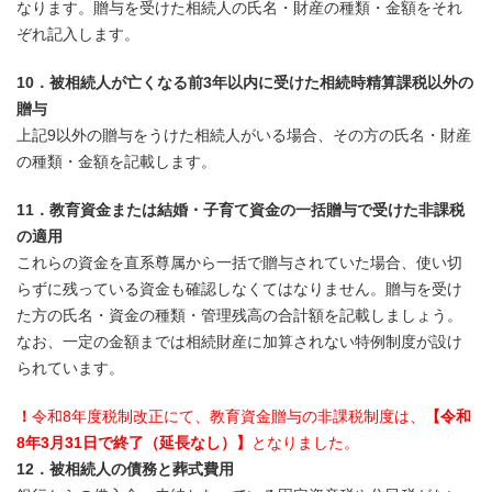
なります。贈与を受けた相続人の氏名・財産の種類・金額をそれ
ぞれ記入します。
10．被相続人が亡くなる前3年以内に受けた相続時精算課税以外の
贈与
上記9以外の贈与をうけた相続人がいる場合、その方の氏名・財産
の種類・金額を記載します。
11．教育資金または結婚・子育て資金の一括贈与で受けた非課税
の適用
これらの資金を直系尊属から一括で贈与されていた場合、使い切
らずに残っている資金も確認しなくてはなりません。贈与を受け
た方の氏名・資金の種類・管理残高の合計額を記載しましょう。
なお、一定の金額までは相続財産に加算されない特例制度が設け
られています。
！
令和8年度税制改正にて、教育資金贈与の非課税制度は、
【令和
8年3月31日で終了（延長なし）】
となりました。
12．被相続人の債務と葬式費用