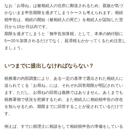
なお「お尋ね」は被相続人の住所に郵送されるため、親族が気づ
かないまま申告期限を過ぎてしまうケースも考えられます。相続
税申告は、相続の開始（被相続人の死亡）を相続人が認知した翌
日から10か月以内です。
期限を過ぎてしまうと「無申告加算税」として、本来の納付額に
5〜20％加算されるだけでなく、延滞税もかかってくるため注意し
ましょう。
いつまでに提出しなければならない？
税務署の内部調査により、ある一定の基準で選出された相続人に
送られてくる「お尋ね」には、それぞれ回答期限が明記されてい
ます。ただし、お尋ねの回答は義務ではありません。あくまでも
税務署側で状況を把握するため、また相続人に相続税申告の存在
を知らせるため、期限までに回答することが促されているだけで
す。
例えば、すでに税理士に相談をして相続税申告の準備をしている