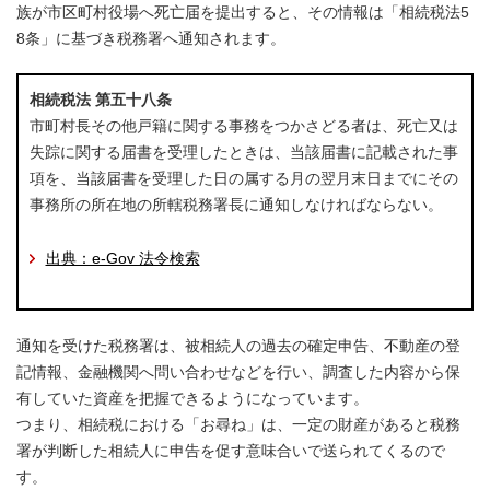
族が市区町村役場へ死亡届を提出すると、その情報は「相続税法5
8条」に基づき税務署へ通知されます。
相続税法 第五十八条
市町村長その他戸籍に関する事務をつかさどる者は、死亡又は
失踪に関する届書を受理したときは、当該届書に記載された事
項を、当該届書を受理した日の属する月の翌月末日までにその
事務所の所在地の所轄税務署長に通知しなければならない。
出典：e-Gov 法令検索
通知を受けた税務署は、被相続人の過去の確定申告、不動産の登
記情報、金融機関へ問い合わせなどを行い、調査した内容から保
有していた資産を把握できるようになっています。
つまり、相続税における「お尋ね」は、一定の財産があると税務
署が判断した相続人に申告を促す意味合いで送られてくるので
す。