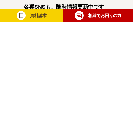
各種SNSも、随時情報更新中です。
資料請求
相続でお困りの方
レガシィマネジメントグループ
税理士法人レガシィ
株式会社レガシィ
行政書士法人レガシィ
当社は一般財団法人日本情報経済社会推進協
会（JIPDEC）より個人情報について適切な
取り扱いが行われている企業に与えられる
「プライバシーマーク」を取得しています。
無料相談・お問合せ
士業の方
メディア取材
採用情報