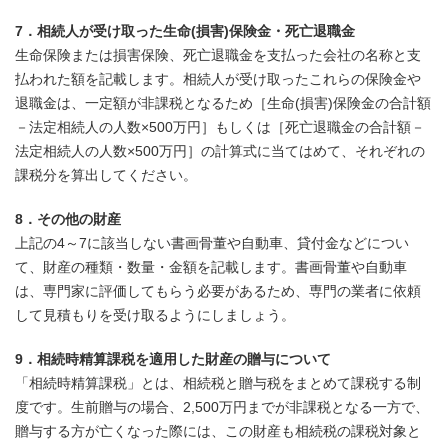
7．相続人が受け取った生命(損害)保険金・死亡退職金
生命保険または損害保険、死亡退職金を支払った会社の名称と支
払われた額を記載します。相続人が受け取ったこれらの保険金や
退職金は、一定額が非課税となるため［生命(損害)保険金の合計額
－法定相続人の人数×500万円］もしくは［死亡退職金の合計額－
法定相続人の人数×500万円］の計算式に当てはめて、それぞれの
課税分を算出してください。
8．その他の財産
上記の4～7に該当しない書画骨董や自動車、貸付金などについ
て、財産の種類・数量・金額を記載します。書画骨董や自動車
は、専門家に評価してもらう必要があるため、専門の業者に依頼
して見積もりを受け取るようにしましょう。
9．相続時精算課税を適用した財産の贈与について
「相続時精算課税」とは、相続税と贈与税をまとめて課税する制
度です。生前贈与の場合、2,500万円までが非課税となる一方で、
贈与する方が亡くなった際には、この財産も相続税の課税対象と