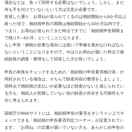
場合などは、焦って回答する必要はないでしょう。しかし、まだ
何も手を付けていないという方は注意が必要です。
前述した通り、お尋ねが送られてくるのは相続開始から6か月以上
経った頃で、相続税申告の期限は相続開始から10か月以内です。
つまり、お尋ねが送られてきた時点ですでに「相続税申告期限ま
で残り3～4か月」ということになります。
もし申告・納税が必要な場合には急いで準備を進めなければなら
ないということになりますので、やはりお尋ねが届いた時点で相
続財産の調査・整理をして回答した方が良いでしょう。
申告の有無をチェックするための「相続税の申告要否検討表」が
同封されている場合は、そちらで財産内容の整理をしましょう。
現時点で相続税の支払いが必要なほど財産がないと感じられてい
る方も、相続人が把握していない別の財産が存在する可能性も十
分に考えられます。
国税庁のWebサイトには、相続税申告の要否をオンライン上でチ
ェックできる「相続税の申告要否判定コーナー」が設置されてい
ます。「お尋ね」の文書が届いていない方も、あらかじめ申告の