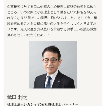
企業税務に対する⾃⼰研鑽のため税理⼠資格の勉強を始めた
ところ、いつの間にか税理⼠として働きたい気持ちを抑えら
れなくなり38歳でこの業界に⾶び込みました。そして今、相
続を究めることを⽬標に残りの⼈⽣を全うしようと考えてお
ります。先⼈の⽣き⽅や思いを承継するお⼿伝いを誠⼼誠意
努めさせていただくために・・
武田 利之
税理士法人レガシィ 代表社員税理士 パートナー