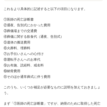
これをより具体的に記述すると以下の項目になります。
①医師の死亡診断書
②通夜、告別式にかかった費用
③葬儀場までの交通費
④葬儀に関する飲食代（通夜、告別式）
⑤遺体の搬送費用
⑥火葬料、埋葬料
⑦お手伝いさんへの心付け
⑧運転手さんへのお車代
⑨お布施、読経料、戒名料
⑩納骨費用
⑪そのほか通常葬式に伴う費用
このうち、いくつか補足が必要なものに説明を加えておきましょ
う。
まず「①医師の死亡診断書」ですが、納骨のために取得した死亡