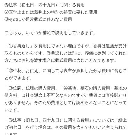
⑥法事（初七日、四十九日）に関する費用
⑦医学上または裁判上の特別の処置に要した費用
⑧そのほか通常葬式に伴わない費用
こちらも、いくつか補足で説明をしていきます。
「①香典返し」を費用にできない理由ですが、香典は遺族が受け
取るものだからです。香典返しとは別に、葬儀に参列してくれた
方たちにお礼を渡す場合は葬式費用に含むことができます。
「②生花、お供え」に関しては喪主が負担した分は費用に含むこ
とができます。
「③位牌、仏壇の購入費用」「④墓地、墓石の購入費用・墓地の
借入料」は社会通念上不可欠なものですが、葬儀には直接関わり
がありません。そのため費用としては認められないことになって
います。
「⑥法事（初七日、四十九日）に関する費用」については「繰上
げ初七日」を行う場合は、その費用を含んでもいいと考えられて
います。