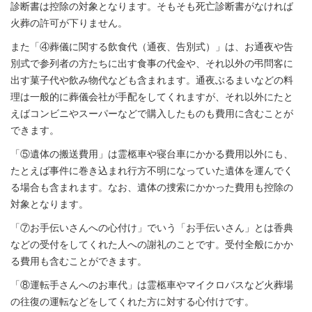
診断書は控除の対象となります。そもそも死亡診断書がなければ
火葬の許可が下りません。
また「④葬儀に関する飲食代（通夜、告別式）」は、お通夜や告
別式で参列者の方たちに出す食事の代金や、それ以外の弔問客に
出す菓子代や飲み物代なども含まれます。通夜ぶるまいなどの料
理は一般的に葬儀会社が手配をしてくれますが、それ以外にたと
えばコンビニやスーパーなどで購入したものも費用に含むことが
できます。
「⑤遺体の搬送費用」は霊柩車や寝台車にかかる費用以外にも、
たとえば事件に巻き込まれ行方不明になっていた遺体を運んでく
る場合も含まれます。なお、遺体の捜索にかかった費用も控除の
対象となります。
「⑦お手伝いさんへの心付け」でいう「お手伝いさん」とは香典
などの受付をしてくれた人への謝礼のことです。受付全般にかか
る費用も含むことができます。
「⑧運転手さんへのお車代」は霊柩車やマイクロバスなど火葬場
の往復の運転などをしてくれた方に対する心付けです。