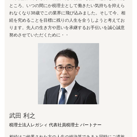
ところ、いつの間にか税理⼠として働きたい気持ちを抑えら
れなくなり38歳でこの業界に⾶び込みました。そして今、相
続を究めることを⽬標に残りの⼈⽣を全うしようと考えてお
ります。先⼈の⽣き⽅や思いを承継するお⼿伝いを誠⼼誠意
努めさせていただくために・・
武田 利之
税理士法人レガシィ 代表社員税理士 パートナー
相続はご他界された方の人生の総決算であると同時にご遺族