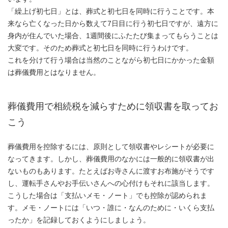
「繰上げ初七日」とは、葬式と初七日を同時に行うことです。本
来なら亡くなった日から数えて7日目に行う初七日ですが、遠方に
身内が住んでいた場合、1週間後にふたたび集まってもらうことは
大変です。そのため葬式と初七日を同時に行うわけです。
これを分けて行う場合は当然のことながら初七日にかかった金額
は葬儀費用とはなりません。
葬儀費用で相続税を減らすために領収書を取ってお
こう
葬儀費用を控除するには、原則として領収書やレシートが必要に
なってきます。しかし、葬儀費用のなかには一般的に領収書が出
ないものもあります。たとえばお寺さんに渡すお布施がそうです
し、運転手さんやお手伝いさんへの心付けもそれに該当します。
こうした場合は「支払いメモ・ノート」でも控除が認められま
す。メモ・ノートには「いつ・誰に・なんのために・いくら支払
ったか」を記録しておくようにしましょう。