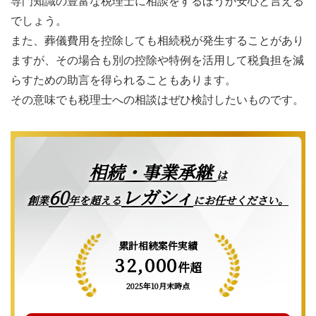
専門知識の豊富な税理士に相談をするほうが安心と言える
でしょう。
また、葬儀費用を控除しても相続税が発生することがあり
ますが、その場合も別の控除や特例を活用して税負担を減
らすための助言を得られることもあります。
その意味でも税理士への相談はぜひ検討したいものです。
相続・事業承継
は
レガシィ
60
創業
年を超える
にお任せください。
累計相続案件実績
32,000
件超
2025年10月末時点