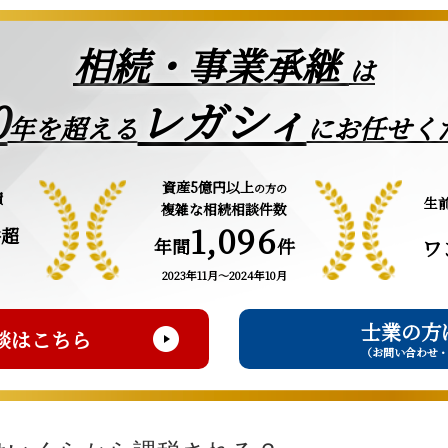
相続・事業承継
は
0
レガシィ
年を超える
にお任せく
資産5億円以上
の方の
績
生
複雑な相続相談件数
1,096
件超
年間
件
ワ
2023年11月～2024年10月
士業の方
談はこちら
（お問い合わせ