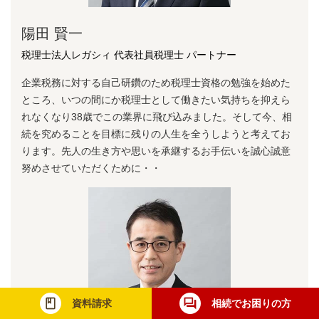
陽⽥ 賢⼀
税理士法人レガシィ 代表社員税理士 パートナー
企業税務に対する⾃⼰研鑽のため税理⼠資格の勉強を始めた
ところ、いつの間にか税理⼠として働きたい気持ちを抑えら
れなくなり38歳でこの業界に⾶び込みました。そして今、相
続を究めることを⽬標に残りの⼈⽣を全うしようと考えてお
ります。先⼈の⽣き⽅や思いを承継するお⼿伝いを誠⼼誠意
努めさせていただくために・・
資料請求
相続でお困りの方