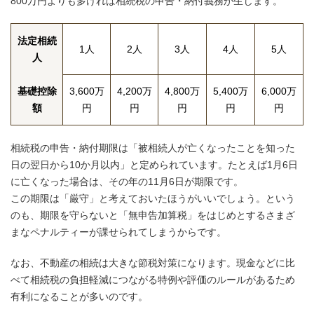
800万円よりも多ければ相続税の申告・納付義務が生じます。
法定相続
1人
2人
3人
4人
5人
人
基礎控除
3,600万
4,200万
4,800万
5,400万
6,000万
額
円
円
円
円
円
相続税の申告・納付期限は「被相続人が亡くなったことを知った
日の翌日から10か月以内」と定められています。たとえば1月6日
に亡くなった場合は、その年の11月6日が期限です。
この期限は「厳守」と考えておいたほうがいいでしょう。という
のも、期限を守らないと「無申告加算税」をはじめとするさまざ
まなペナルティーが課せられてしまうからです。
なお、不動産の相続は大きな節税対策になります。現金などに比
べて相続税の負担軽減につながる特例や評価のルールがあるため
有利になることが多いのです。