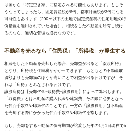
は国から「特定空き家」に指定される可能性もあります。もしそ
うなってしまったら、固定資産税が6倍、都市計画税が3倍になる
可能性もあります（200㎡以下の土地で固定資産税の住宅用地の特
例措置を適用されていた場合）。相続をした不動産を所有し続け
るのなら、適切な管理も必要なのです。
不動産を売るなら「住民税」「所得税」が発生する
相続をした不動産を売却した場合、売却益が出ると「譲渡所得」
となり、所得税と住民税がかかってきます。もともとの不動産取
得額よりも売却額のほうが高いことで利益が出るわけですが、そ
れは「所得」とみなされるわけです。
譲渡所得は【売却代金−取得費−譲渡費用】によって算出します。
「取得費」とは不動産の購入代金や建築費、その際に必要となっ
た仲介手数料や印紙代のことです。一方の「譲渡費用」は不動産
を売却する際にかかった仲介手数料や印紙代を指します。
もし、売却をする不動産の保有期間が譲渡した年の1月1日現在で5