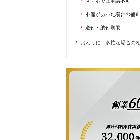
スマホでは申請不可
不備があった場合の補
送付・納付期限
おわりに：多忙な場合の
6
創業
累計相続案件実
32,000