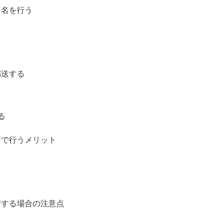
署名を行う
る
郵送する
る
請で行うメリット
請する場合の注意点