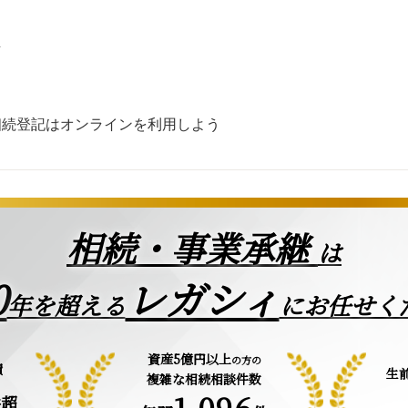
正
相続登記はオンラインを利用しよう
相続・事業承継
は
0
レガシィ
年を超える
にお任せく
資産5億円以上
の方の
績
生
複雑な相続相談件数
1,096
件超