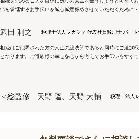
相続を究めることを⽬標に残りの⼈⽣を全うしようと考えて
いを承継するお⼿伝いを誠⼼誠意努めさせていただくために
武田 利之
税理士法人レガシィ 代表社員税理士 パート
相続はご他界された方の人生の総決算であると同時にご遺族
となります。ご遺族様の幸せを心から考えてお手伝いをする
＜総監修 天野 隆、天野 大輔
税理士法人レ