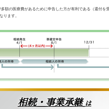
が多額の医療費があるために申告した方が有利である（還付を
になります。
相続・事業承継
は