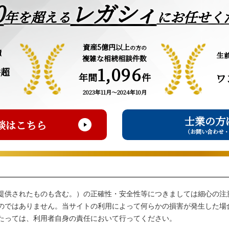
0
レガシィ
年を超える
にお任せく
資産5億円以上
の方の
績
生
複雑な相続相談件数
1,096
件超
年間
件
ワ
2023年11月～2024年10月
士業の方
談はこちら
（お問い合わせ
提供されたものも含む。）の正確性・安全性等につきましては細心の注
のではありません。当サイトの利用によって何らかの損害が発生した場
たっては、利用者自身の責任において行ってください。