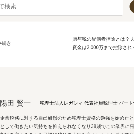
贈与税の配偶者控除とは？
手続き
資金は2,000万まで控除さ
陽⽥ 賢⼀
税理士法人レガシィ 代表社員税理士 パート
企業税務に対する⾃⼰研鑽のため税理⼠資格の勉強を始めた
として働きたい気持ちを抑えられなくなり38歳でこの業界に