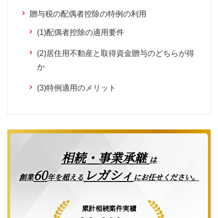
贈与税の配偶者控除の特例の利用
(1)配偶者控除の適用要件
(2)居住用不動産と取得資金贈与のどちらが得
か
(3)特例適用のメリット
相続・事業承継
は
レガシィ
60
創業
年を超える
にお任せください。
累計相続案件実績