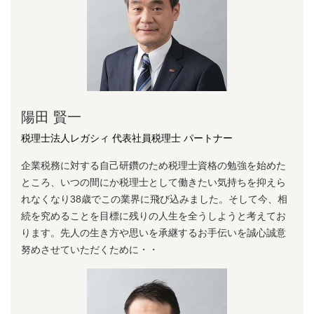
陽⽥ 賢⼀
税理士法人レガシィ 代表社員税理士 パートナー
企業税務に対する⾃⼰研鑽のため税理⼠資格の勉強を始めた
ところ、いつの間にか税理⼠として働きたい気持ちを抑えら
れなくなり38歳でこの業界に⾶び込みました。そして今、相
続を究めることを⽬標に残りの⼈⽣を全うしようと考えてお
ります。先⼈の⽣き⽅や思いを承継するお⼿伝いを誠⼼誠意
努めさせていただくために・・