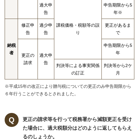
過大申
申告期限から5
告
年※
修正申
過少申
課税価格・税額等の誤
更正があるま
告
告
り
で
納税
申告期限から5
者
年
更正の
過大申
請求
告
判決等による事実関係
判決等から2ケ
の訂正
月
※平成15年の改正により贈与税についての更正のみ申告期限から
６年行うことができるとされました。
更正の請求等を行って税務署から減額更正を受け
た場合に、過大税額分はどのように返してもらえ
るのしょうか。