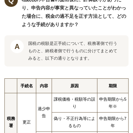
り、申告内容が事実と異なっていたことがわかっ
た場合に、税金の過不足を正す方法として、どの
ような手続がありますか？
国税の税額是正手続について、税務署側で行う
ものと、納税者側で行うものに分けてまとめて
みると、以下の通りとなります。
手続名
内容
原因
期限
課税価格・税額等の誤
申告期限から5
り
年※
過少申
告
税務
偽り・不正行為等によ
申告期限から7
更正
署
るもの
年