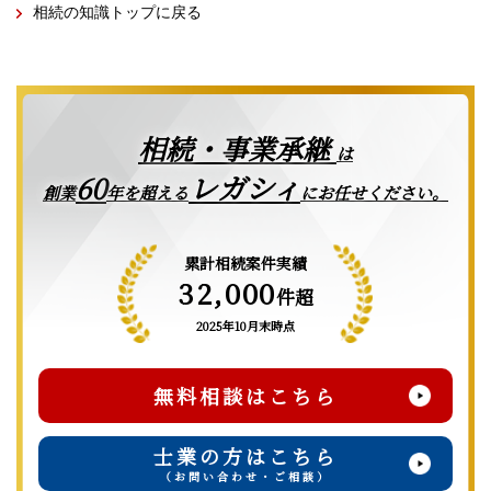
相続の知識トップに戻る
相続・事業承継
は
レガシィ
60
創業
年を超える
にお任せください。
累計相続案件実績
32,000
件超
2025年10月末時点
無料相談はこちら
士業の方はこちら
（お問い合わせ・ご相談）