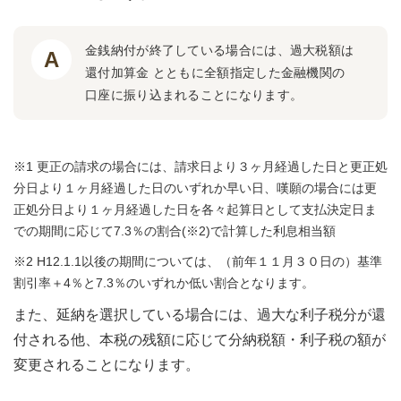
金銭納付が終了している場合には、過大税額は
還付加算金 とともに全額指定した金融機関の
口座に振り込まれることになります。
※1 更正の請求の場合には、請求日より３ヶ月経過した日と更正処
分日より１ヶ月経過した日のいずれか早い日、嘆願の場合には更
正処分日より１ヶ月経過した日を各々起算日として支払決定日ま
での期間に応じて7.3％の割合(※2)で計算した利息相当額
※2 H12.1.1以後の期間については、（前年１１月３０日の）基準
割引率＋4％と7.3％のいずれか低い割合となります。
また、延納を選択している場合には、過大な利子税分が還
付される他、本税の残額に応じて分納税額・利子税の額が
変更されることになります。