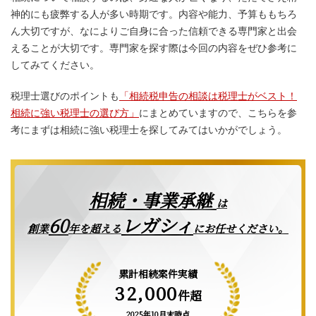
神的にも疲弊する人が多い時期です。内容や能力、予算ももちろ
ん大切ですが、なによりご自身に合った信頼できる専門家と出会
えることが大切です。専門家を探す際は今回の内容をぜひ参考に
してみてください。
税理士選びのポイントも
「相続税申告の相談は税理士がベスト！
相続に強い税理士の選び方」
にまとめていますので、こちらを参
考にまずは相続に強い税理士を探してみてはいかがでしょう。
相続・事業承継
は
レガシィ
60
創業
年を超える
にお任せください。
累計相続案件実績
32,000
件超
2025年10月末時点