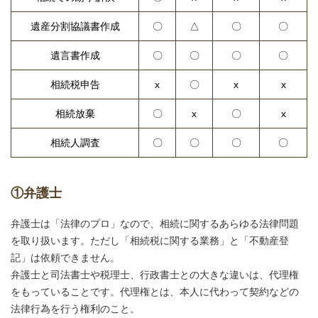
遺産分割協議書作成
〇
△
〇
〇
遺言書作成
〇
〇
〇
〇
相続税申告
x
〇
x
x
相続放棄
〇
x
〇
x
相続人調査
〇
〇
〇
〇
①弁護士
弁護士は「法律のプロ」なので、相続に関するあらゆる法律問題
を取り扱います。ただし「相続税に関する業務」と「不動産登
記」は依頼できません。
弁護士と司法書士や税理士、行政書士との大きな違いは、代理権
をもっていることです。代理権とは、本人に代わって契約などの
法律行為を行う権利のこと。