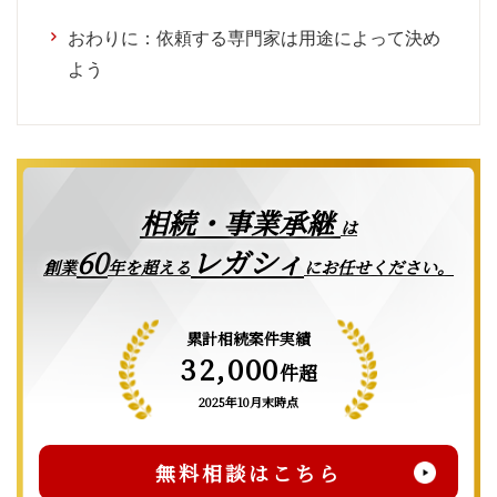
おわりに：依頼する専門家は用途によって決め
よう
相続・事業承継
は
レガシィ
60
創業
年を超える
にお任せください。
累計相続案件実績
32,000
件超
2025年10月末時点
無料相談はこちら