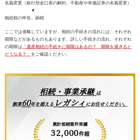
名義変更（銀行預金口座の解約、不動産や有価証券の名義変更）
▼
相続税の申告、納税
ここでは省略していますが、相続の手続きの流れには、それぞれ
期限などがあるものもあります。詳しい手続きの流れ、それぞれ
の期限は
「遺産相続の手続きに期限はあるの？ 期限を過ぎると
どうなる？」
をご確認ください。
相続・事業承継
は
レガシィ
60
創業
年を超える
にお任せください。
累計相続案件実績
32,000
件超