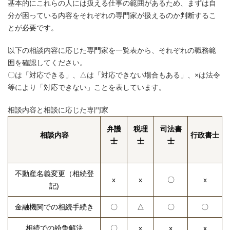
基本的にこれらの人には扱える仕事の範囲があるため、まずは自
分が困っている内容をそれぞれの専門家が扱えるのか判断するこ
とが必要です。
以下の相談内容に応じた専門家を一覧表から、それぞれの職務範
囲を確認してください。
〇は「対応できる」、△は「対応できない場合もある」、×は法令
等により「対応できない」ことを表しています。
相談内容と相談に応じた専門家
弁護
税理
司法書
相談内容
行政書士
士
士
士
不動産名義変更（相続登
x
x
〇
x
記)
金融機関での相続手続き
〇
△
〇
〇
相続での紛争解決
〇
x
x
x