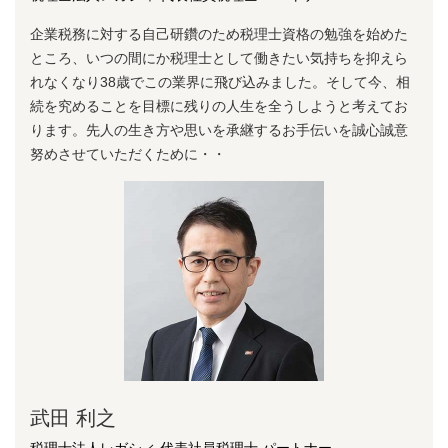
企業税務に対する⾃⼰研鑽のため税理⼠資格の勉強を始めた
ところ、いつの間にか税理⼠として働きたい気持ちを抑えら
れなくなり38歳でこの業界に⾶び込みました。そして今、相
続を究めることを⽬標に残りの⼈⽣を全うしようと考えてお
ります。先⼈の⽣き⽅や思いを承継するお⼿伝いを誠⼼誠意
努めさせていただくために・・
武田 利之
税理士法人レガシィ 代表社員税理士 パートナー