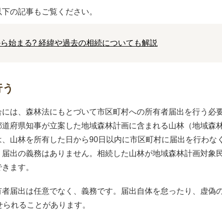
以下の記事もご覧ください。
ら始まる? 経緯や過去の相続についても解説
行う
合には、森林法にもとづいて市区町村への所有者届出を行う必
都道府県知事が立案した地域森林計画に含まれる山林（地域森
は、山林を所有した日から90日以内に市区町村に届出を行わな
、届出の義務はありません。相続した山林が地域森林計画対象
できます。
有者届出は任意でなく、義務です。届出自体を怠ったり、虚偽
せられることがあります。