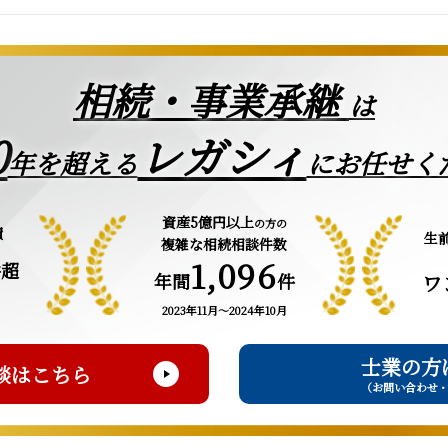
相続・事業承継
は
0
レガシィ
年を超える
にお任せく
資産5億円以上
の方の
績
生
複雑な相続相談件数
1,096
件超
年間
件
ワ
2023年11月～2024年10月
士業の方
談はこちら
（お問い合わせ