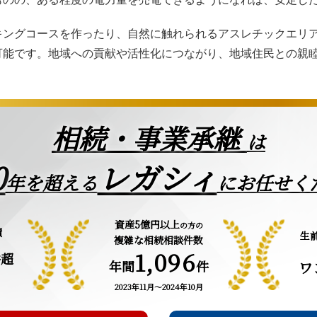
キングコースを作ったり、自然に触れられるアスレチックエリ
可能です。地域への貢献や活性化につながり、地域住民との親
相続・事業承継
は
0
レガシィ
年を超える
にお任せく
資産5億円以上
の方の
績
生
複雑な相続相談件数
1,096
件超
年間
件
ワ
2023年11月～2024年10月