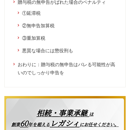
贈与税の無申告がばれた場合のペナルティ
①延滞税
②無申告加算税
③重加算税
悪質な場合には懲役刑も
おわりに：贈与税の無申告はバレる可能性が高
いのでしっかり申告を
相続・事業承継
は
レガシィ
60
創業
年を超える
にお任せください。