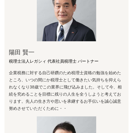
陽⽥ 賢⼀
税理士法人レガシィ 代表社員税理士 パートナー
企業税務に対する⾃⼰研鑽のため税理⼠資格の勉強を始めた
ところ、いつの間にか税理⼠として働きたい気持ちを抑えら
れなくなり38歳でこの業界に⾶び込みました。そして今、相
続を究めることを⽬標に残りの⼈⽣を全うしようと考えてお
ります。先⼈の⽣き⽅や思いを承継するお⼿伝いを誠⼼誠意
努めさせていただくために・・