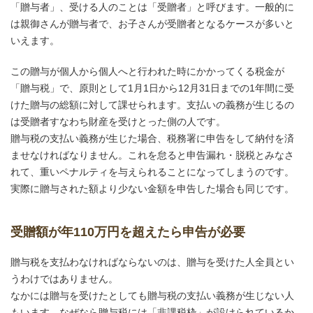
「贈与者」、受ける人のことは「受贈者」と呼びます。一般的に
は親御さんが贈与者で、お子さんが受贈者となるケースが多いと
いえます。
この贈与が個人から個人へと行われた時にかかってくる税金が
「贈与税」で、原則として1月1日から12月31日までの1年間に受
けた贈与の総額に対して課せられます。支払いの義務が生じるの
は受贈者すなわち財産を受けとった側の人です。
贈与税の支払い義務が生じた場合、税務署に申告をして納付を済
ませなければなりません。これを怠ると申告漏れ・脱税とみなさ
れて、重いペナルティを与えられることになってしまうのです。
実際に贈与された額より少ない金額を申告した場合も同じです。
受贈額が年110万円を超えたら申告が必要
贈与税を支払わなければならないのは、贈与を受けた人全員とい
うわけではありません。
なかには贈与を受けたとしても贈与税の支払い義務が生じない人
もいます。なぜなら贈与税には「非課税枠」が設けられているか