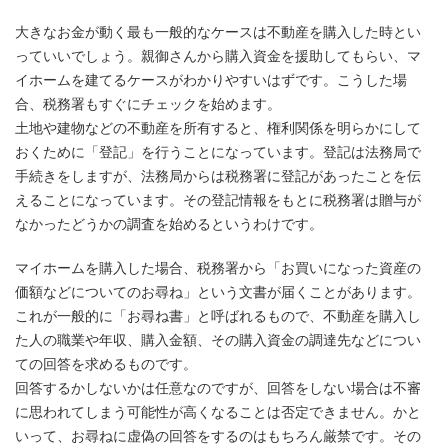
大きなお金が動く最も一般的なケースは不動産を購入した時とい
っていいでしょう。親御さんから購入資金を援助してもらい、マ
イホームを建てるケースがわかりやすいはずです。こうした場
合、税務署もすぐにチェックを始めます。
土地や建物などの不動産を所有すると、権利関係を明らかにして
おくために「登記」を行うことになっています。登記は法務局で
手続きをしますが、法務局からは税務署に登記があったことを伝
えることになっています。その登記情報をもとに税務署は贈与が
なかったどうかの調査を始めるというわけです。
マイホームを購入した場合、税務署から「お買いになった資産の
価額などについてのお尋ね」という文書が届くことがあります。
これが一般的に「お尋ね書」と呼ばれるもので、不動産を購入し
た人の職業や年収、購入金額、その購入資金の調達先などについ
ての回答を求めるものです。
回答するかしないかは任意なのですが、回答をしない場合は不審
に思われてしまう可能性が高くなることは否定できません。かと
いって、お尋ねに虚偽の回答をするのはもちろん厳禁です。その