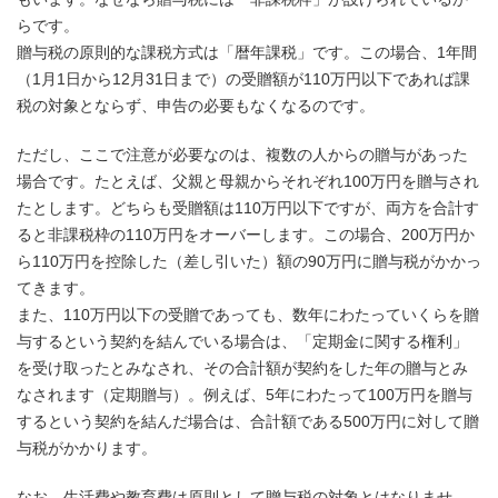
らです。
贈与税の原則的な課税方式は「暦年課税」です。この場合、1年間
（1月1日から12月31日まで）の受贈額が110万円以下であれば課
税の対象とならず、申告の必要もなくなるのです。
ただし、ここで注意が必要なのは、複数の人からの贈与があった
場合です。たとえば、父親と母親からそれぞれ100万円を贈与され
たとします。どちらも受贈額は110万円以下ですが、両方を合計す
ると非課税枠の110万円をオーバーします。この場合、200万円か
ら110万円を控除した（差し引いた）額の90万円に贈与税がかかっ
てきます。
また、110万円以下の受贈であっても、数年にわたっていくらを贈
与するという契約を結んでいる場合は、「定期金に関する権利」
を受け取ったとみなされ、その合計額が契約をした年の贈与とみ
なされます（定期贈与）。例えば、5年にわたって100万円を贈与
するという契約を結んだ場合は、合計額である500万円に対して贈
与税がかかります。
なお、生活費や教育費は原則として贈与税の対象とはなりませ