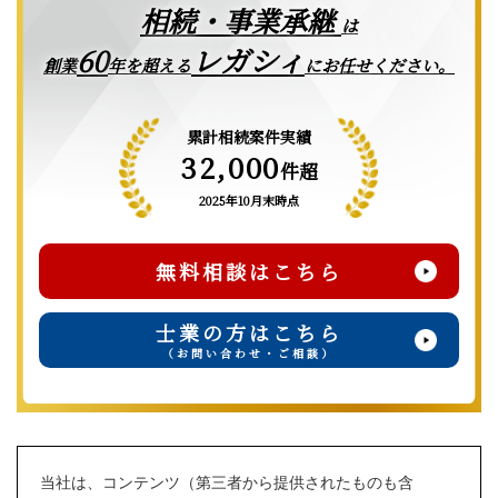
相続・事業承継
は
レガシィ
60
創業
年を超える
にお任せください。
累計相続案件実績
32,000
件超
2025年10月末時点
無料相談はこちら
士業の方はこちら
（お問い合わせ・ご相談）
当社は、コンテンツ（第三者から提供されたものも含