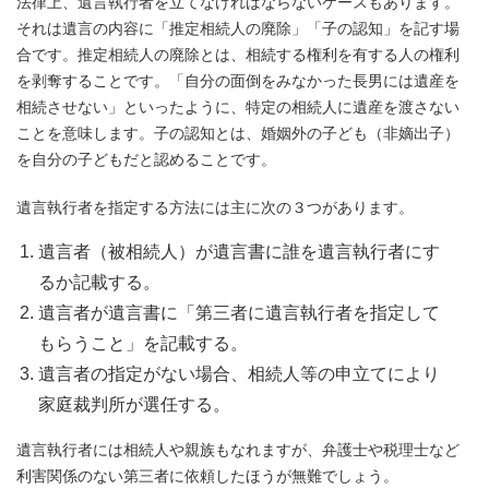
法律上、遺言執行者を立てなければならないケースもあります。
それは遺言の内容に「推定相続人の廃除」「子の認知」を記す場
合です。推定相続人の廃除とは、相続する権利を有する人の権利
を剥奪することです。「自分の面倒をみなかった長男には遺産を
相続させない」といったように、特定の相続人に遺産を渡さない
ことを意味します。子の認知とは、婚姻外の子ども（非嫡出子）
を自分の子どもだと認めることです。
遺言執行者を指定する方法には主に次の３つがあります。
遺言者（被相続人）が遺言書に誰を遺言執行者にす
るか記載する。
遺言者が遺言書に「第三者に遺言執行者を指定して
もらうこと」を記載する。
遺言者の指定がない場合、相続人等の申立てにより
家庭裁判所が選任する。
遺言執行者には相続人や親族もなれますが、弁護士や税理士など
利害関係のない第三者に依頼したほうが無難でしょう。