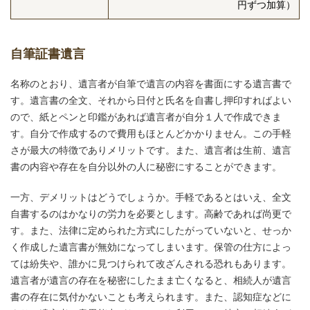
円ずつ加算）
自筆証書遺言
名称のとおり、遺言者が自筆で遺言の内容を書面にする遺言書で
す。遺言書の全文、それから日付と氏名を自書し押印すればよい
ので、紙とペンと印鑑があれば遺言者が自分１人で作成できま
す。自分で作成するので費用もほとんどかかりません。この手軽
さが最大の特徴でありメリットです。また、遺言者は生前、遺言
書の内容や存在を自分以外の人に秘密にすることができます。
一方、デメリットはどうでしょうか。手軽であるとはいえ、全文
自書するのはかなりの労力を必要とします。高齢であれば尚更で
す。また、法律に定められた方式にしたがっていないと、せっか
く作成した遺言書が無効になってしまいます。保管の仕方によっ
ては紛失や、誰かに見つけられて改ざんされる恐れもあります。
遺言者が遺言の存在を秘密にしたまま亡くなると、相続人が遺言
書の存在に気付かないことも考えられます。また、認知症などに