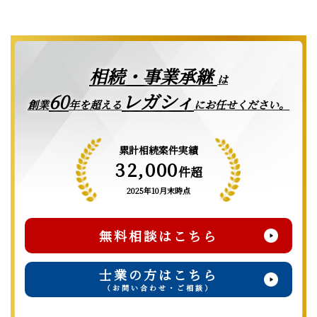
相続・事業承継
は
レガシィ
60
創業
年を超える
にお任せください。
累計相続案件実績
32,000
件超
2025年10月末時点
無料相談はこちら
士業の方はこちら
（お問い合わせ・ご相談）