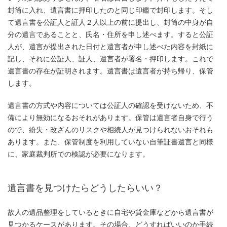
封筒に入れ、遺言書に押印したのと同じ印鑑で封印します。そし
て遺言書を公証人と証人２人以上の前に提出し、封筒の中身が自
分の遺言であることと、氏名・住所を申し述べます。すると公証
人が、遺言が提出された日付と遺言者が申し述べた内容を封紙に
記し、それに公証人、証人、遺言者が署名・押印します。これで
遺言書の存在が証明されます。遺言書は遺言者が持ち帰り、保管
します。
遺言書の方式や内容については公証人の確認を受けないため、不
備により無効になるおそれがあります。保管は遺言者自身で行う
ので、紛失・改ざんのリスクや相続人が見つけられないおそれも
あります。また、保管制度を利用していない自筆証書遺言と同様
に、家庭裁判所での検認が必要になります。
遺言書を見つけたらどうしたらいい？
故人の遺品整理をしているときに自宅や貸金庫などから遺言書が
見つかるケースがあります。その場合、どうすればいいのか手続