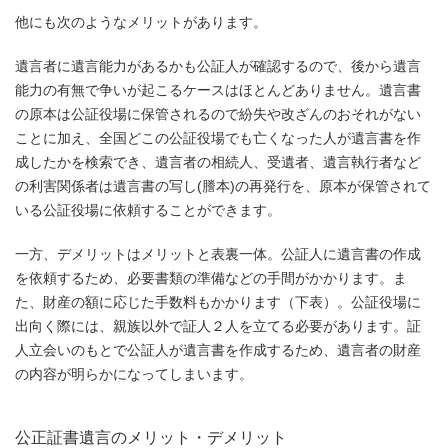
他にも次のようなメリットがあります。
遺言者に遺言能力があるかも公証人が確認するので、後から遺言
能力の有無で争いが起こるケースはほとんどありません。遺言書
の原本は公証役場に保管されるので紛失や改ざんのおそれがない
ことに加え、全国どこの公証役場でも亡くなった人が遺言書を作
成したかを検索でき、遺言者の相続人、受遺者、遺言執行者など
の利害関係者は遺言書の写し(謄本)の再発行を、原本が保管されて
いる公証役場に依頼することができます。
一方、デメリットはメリットと表裏一体。公証人に遺言書の作成
を依頼するため、必要書類の準備などの手間がかかります。ま
た、財産の額に応じた手数料もかかります（下表）。公証役場に
出向く際には、親族以外で証人２人を立てる必要があります。証
人立会いのもとで公証人が遺言書を作成するため、遺言者の財産
の内容が明らかになってしまいます。
公正証書遺言のメリット・デメリット