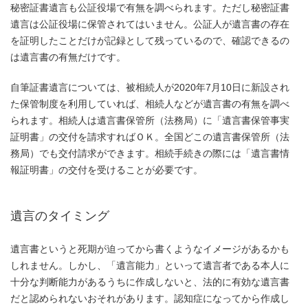
秘密証書遺言も公証役場で有無を調べられます。ただし秘密証書
遺言は公証役場に保管されてはいません。公証人が遺言書の存在
を証明したことだけが記録として残っているので、確認できるの
は遺言書の有無だけです。
自筆証書遺言については、被相続人が2020年7月10日に新設され
た保管制度を利用していれば、相続人などが遺言書の有無を調べ
られます。相続人は遺言書保管所（法務局）に「遺言書保管事実
証明書」の交付を請求すればＯＫ。全国どこの遺言書保管所（法
務局）でも交付請求ができます。相続手続きの際には「遺言書情
報証明書」の交付を受けることが必要です。
遺言のタイミング
遺言書というと死期が迫ってから書くようなイメージがあるかも
しれません。しかし、「遺言能力」といって遺言者である本人に
十分な判断能力があるうちに作成しないと、法的に有効な遺言書
だと認められないおそれがあります。認知症になってから作成し