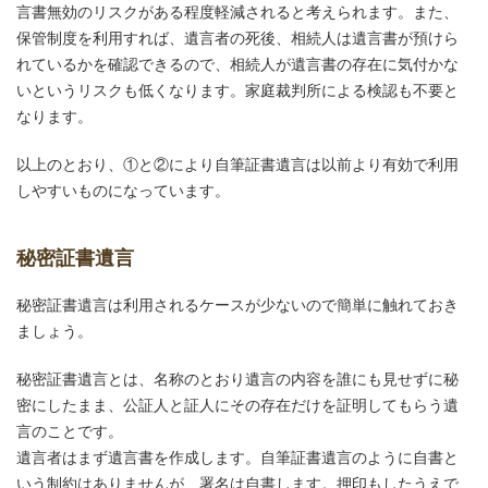
言書無効のリスクがある程度軽減されると考えられます。また、
保管制度を利用すれば、遺言者の死後、相続人は遺言書が預けら
れているかを確認できるので、相続人が遺言書の存在に気付かな
いというリスクも低くなります。家庭裁判所による検認も不要と
なります。
以上のとおり、①と②により自筆証書遺言は以前より有効で利用
しやすいものになっています。
秘密証書遺言
秘密証書遺言は利用されるケースが少ないので簡単に触れておき
ましょう。
秘密証書遺言とは、名称のとおり遺言の内容を誰にも見せずに秘
密にしたまま、公証人と証人にその存在だけを証明してもらう遺
言のことです。
遺言者はまず遺言書を作成します。自筆証書遺言のように自書と
いう制約はありませんが、署名は自書します。押印もしたうえで