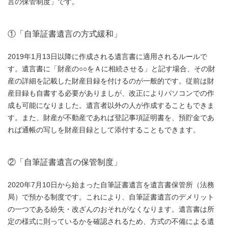
言の保管制度」です。
①「自筆証書遺言の方式緩和」
2019年1月13日以降に作成される遺言書に適用されるルールで
す。遺言書に「財産の○○をＡに相続させる」と記す場合、その財
産の詳細を記載した財産目録を付けるのが一般的です。従前は財
産目録も自書する必要がありましが、改正によりパソコンでの作
成も可能になりました。遺言者以外の人が作成することもできま
す。また、財産が不動産であれば登記事項証明書を、預貯金であ
れば通帳の写しを財産目録として添付することもできます。
②「自筆証書遺言の保管制度」
2020年7月10日から始まった自筆証書遺言を遺言書保管所（法務
局）で預かる制度です。これにより、自筆証書遺言のデメリット
の一つである紛失・改ざんのおそれがなくなります。遺言書は所
定の様式に則っているかを確認されるため、方式の不備による遺