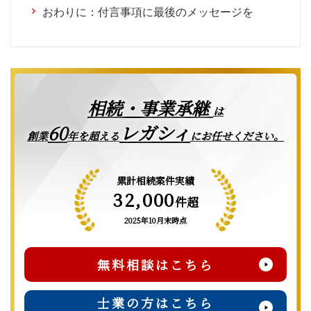
おわりに：付言事項に最後のメッセージを
相続・事業承継
は
レガシィ
60
創業
年を超える
にお任せください。
累計相続案件実績
32,000
件超
2025年10月末時点
無料相談はこちら
士業の方はこちら