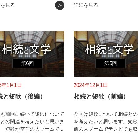
細を見る
詳細を見る
第6回
第5回
25年1月1日
2024年12月1日
続と短歌（後編）
相続と短歌（前編）
回も前回に続いて短歌について
今回は短歌について相続との
続との関連を考えたいと思いま
を考えたいと思います。短歌
 短歌が空前の大ブームで...
前の大ブームでテレビでも取り.