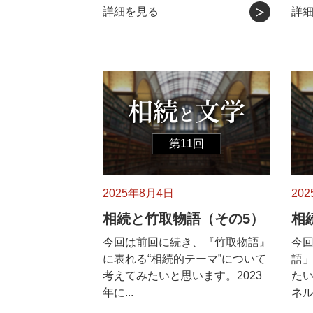
詳細を見る
詳
第11回
2025年8月4日
20
相続と竹取物語（その5）
相
今回は前回に続き、『竹取物語』
今
に表れる“相続的テーマ”について
語
考えてみたいと思います。2023
たい
年に...
ネル.