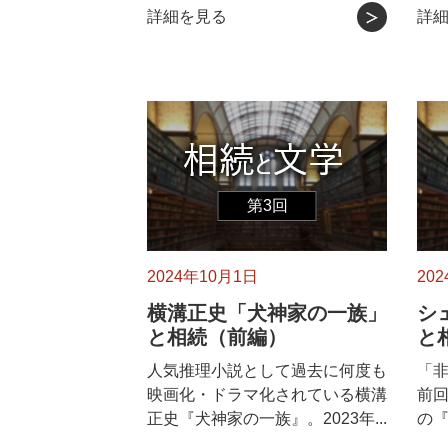
詳細を見る
詳
第3回
2024年10月1日
20
横溝正史「犬神家の一族」
シ
と相続（前編）
と
人気推理小説として過去に何度も
「
映画化・ドラマ化されている横溝
前
正史『犬神家の一族』。2023年...
の『