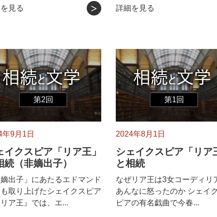
細を見る
詳細を見る
第2回
第1回
24年9月1日
2024年8月1日
ェイクスピア「リア王」
シェイクスピア「リア
相続（非嫡出子）
と相続
非嫡出子」にあたるエドマンド
なぜリア王は3女コーディリ
回も取り上げたシェイクスピア
あんなに怒ったのか シェイ
リア王』では、エ...
ピアの有名戯曲で今春...