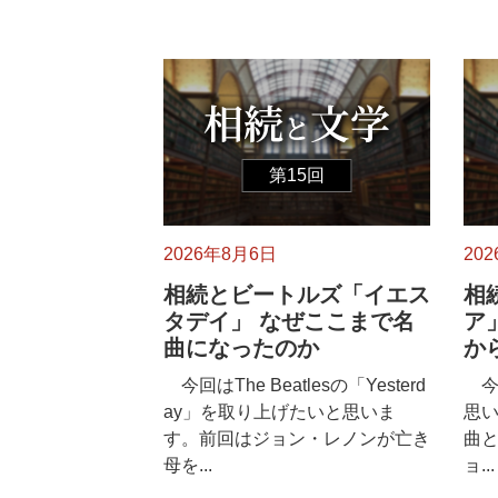
第15回
2026年8月6日
20
相続とビートルズ「イエス
相
タデイ」 なぜここまで名
ア
曲になったのか
か
今回はThe Beatlesの「Yesterd
今回
ay」を取り上げたいと思いま
思い
す。前回はジョン・レノンが亡き
曲
母を...
ョ...