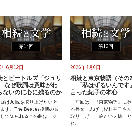
第14回
第13回
26年6月12日
2026年4月6日
続とビートルズ「ジュリ
相続と東京物語（その
」 なぜ歌詞は意味がわ
「私はずるいんです
らないのに心に残るのか
言った紀子の本心
はJuliaを取り上げたいと
前回は、『東京物語』に登
ます。The Beatles後期の名
る長女・志げ（杉村春子さん
として知られるこの曲は、ジ
取り上げ、「冷たい人物」と
れ...