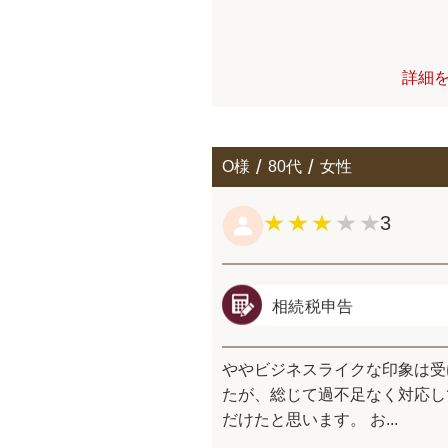
詳細
O様
80代
女性
3
相続税申告
ややビジネスライクな印象は受
たが、総じて過不足なく対応し
だけたと思います。 お...