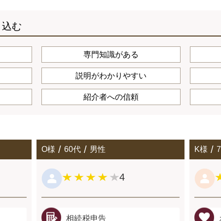
り込む
専門知識がある
説明がわかりやすい
紹介者への信頼
O様
60代
男性
K様
4
相続税申告