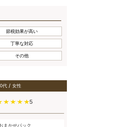
節税効果が高い
丁寧な対応
その他
70代
女性
5
おまかせパック