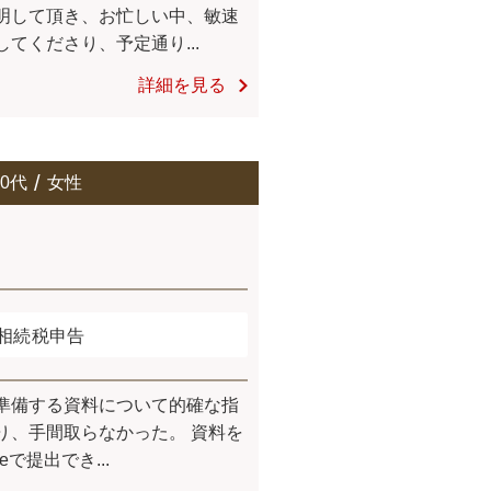
明して頂き、お忙しい中、敏速
してくださり、予定通り...
詳細を見る
60代
女性
相続税申告
準備する資料について的確な指
り、手間取らなかった。 資料を
iteで提出でき...