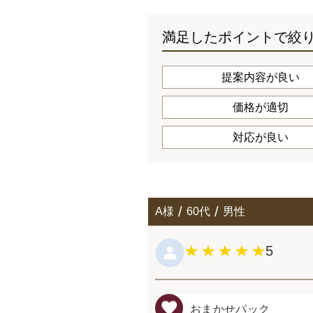
満足したポイントで絞
提案内容が良い
価格が適切
対応が良い
A様
60代
男性
5
おまかせパック