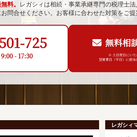
談無料。
レガシィは相続・事業承継専門の税理士法
にお問合せください。
お客様に合わせた対策をご提
501-725
無料相
00 - 17:30
※ 土日祝日にい
翌営業日（平日）に担当
レガシィ