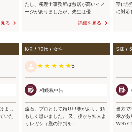
たし、税理士事務所は敷居が高いイメ
寧に説
ージがありましたが、先生は優...
に対応
を見る
詳細を見る
K様
70代
女性
S様
5
相続税申告
けまし
流石、プロとして頼り甲斐があり、頼
当方で
ていた
もしく思いました。 又、後から知人よ
示があ
りレガシィ殿の評判を...
Web s