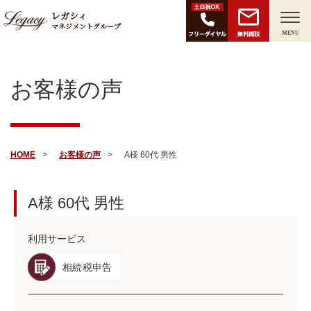
レガシィ
マネジメントグループ
無料面談
MENU
お客様の声
HOME
お客様の声
A様 60代 男性
A様
60代
男性
利用サービス
相続税申告