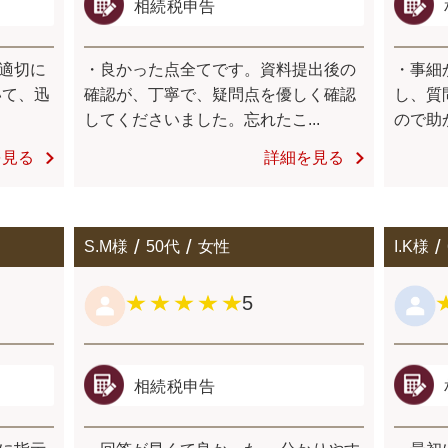
相続税申告
適切に
・良かった点全てです。資料提出後の
・事細
いて、迅
確認が、丁寧で、疑問点を優しく確認
し、質
してくださいました。忘れたこ...
ので助か
を見る
詳細を見る
S.M様
50代
女性
I.K様
5
相続税申告