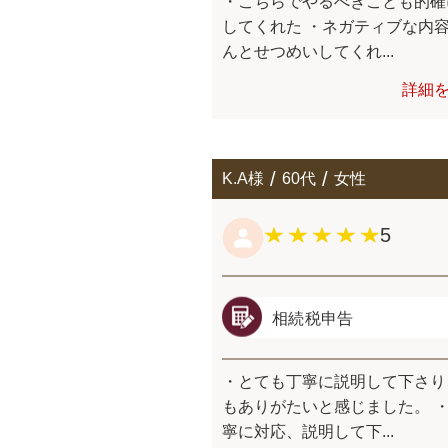
・こちらでやるべきことも的確
してくれた ・ネガティブな内
んとせつめいしてくれ...
詳細
K.A様
60代
女性
5
相続税申告
・とても丁寧に説明して下さり
もありがたいと感じました。 
寧に対応、説明して下...