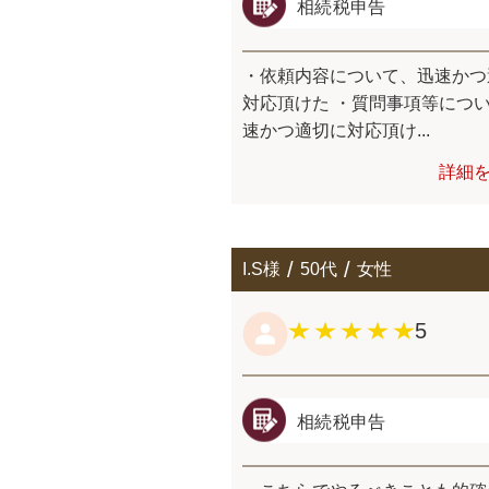
相続税申告
・依頼内容について、迅速かつ
対応頂けた ・質問事項等につ
速かつ適切に対応頂け...
詳細
I.S様
50代
女性
5
相続税申告