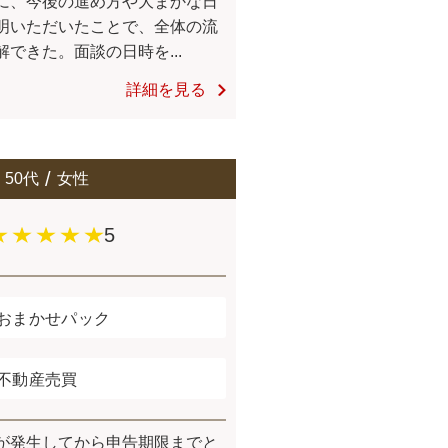
に、今後の進め方や大まかな日
明いただいたことで、全体の流
解できた。面談の日時を...
詳細を見る
50代
女性
5
おまかせパック
不動産売買
が発生してから申告期限までと