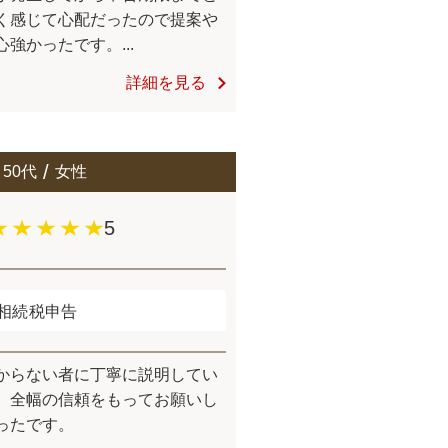
く感じて心配だったので提案や
強かったです。...
詳細を見る
50代
女性
5
相続税申告
からない者に丁寧に説明してい
、全幅の信頼をもってお願いし
ったです。