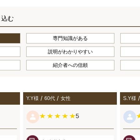
り込む
専門知識がある
説明がわかりやすい
紹介者への信頼
Y.Y様
60代
女性
S.Y様
5