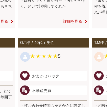
に指示
・回答が早くて良かった ・分かりやす
・最初
容もきち
く、砕いて説明してくれた
程を説
れが理
を見る
詳細を見る
O.T様
40代
男性
T.M様
5
おまかせパック
不動産売買
、とて
・毎回丁
・打ち合わせ時間も⼣⽅からに設定し
・相続