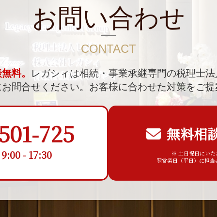
お問い合わせ
CONTACT
談無料。
レガシィは相続・事業承継専門の税理士法
にお問合せください。
お客様に合わせた対策をご提
501-725
無料相
00 - 17:30
※ 土日祝日にい
翌営業日（平日）に担当