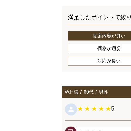
満足したポイントで絞
提案内容が良い
価格が適切
対応が良い
W.H様
60代
男性
5