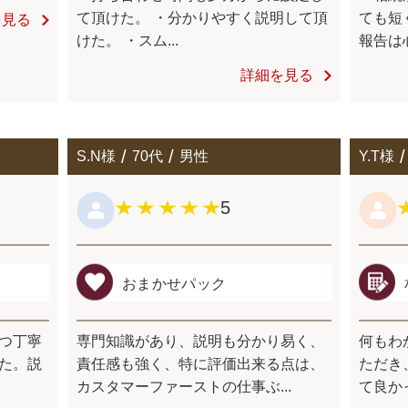
て頂けた。 ・分かりやすく説明して頂
ても短
を見る
けた。 ・スム...
報告は心
詳細を見る
S.N様
70代
男性
Y.T様
5
おまかせパック
つ丁寧
専⾨知識があり、説明も分かり易く、
何もわ
た。説
責任感も強く、特に評価出来る点は、
ただき
カスタマーファーストの仕事ぶ...
て良か