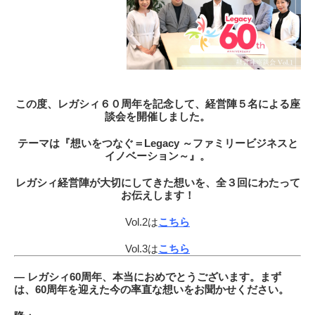
この度、レガシィ６０周年を記念して、経営陣５名による座
談会を開催しました。
テーマは『想いをつなぐ＝Legacy ～ファミリービジネスと
イノベーション～』。
レガシィ経営陣が大切にしてきた想いを、全３回にわたって
お伝えします！
Vol.2は
こちら
Vol.3は
こちら
―
レガシィ60周年、本当におめでとうございます。まず
は、60周年を迎えた今の率直な想いをお聞かせください。