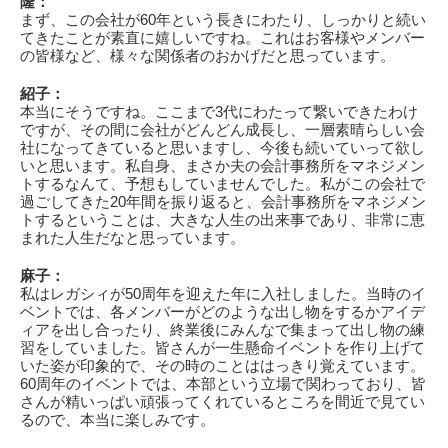
隆：
まず、この会社が60年という長きにわたり、しっかりと続い
てきたことが素直に嬉しいですね。これはお客様やメンバー
の皆様など、様々な関係者のおかげだと思っています。
紹子：
本当にそうですね。ここまで3代にわたって繋いできたわけ
ですが、その間に会社がどんどん成長し、一層素晴らしい会
社になってきていると思いますし、今後も続いていって欲し
いと思います。私自身、まさか夫の会計事務所をマネジメン
トするなんて、予想もしていませんでした。私がこの会社で
過ごしてきた20年間を振り返ると、会計事務所をマネジメン
トするということは、大きな人生の出来事であり、非常に恵
まれた人生だなと思っています。
麻子：
私はレガシィが50周年を迎えた年に入社しました。当時のイ
ベントでは、各メンバーがどのような出し物をするかアイデ
ィアを出し合ったり、終業後にみんなで集まって出し物の練
習をしていました。皆さんが一生懸命イベントを作り上げて
いた姿が印象的で、その時のことははっきり覚えています。
60周年のイベントでは、本部という立場で関わっており、皆
さんが精いっぱい頑張ってくれているところを間近で見てい
るので、本当に楽しみです。