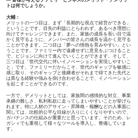
トは何でしょうか。
大輔：
メリットの一つ目は、まず「長期的な視点で経営ができる」
ということです。目先の利益にとらわれず、あるべき理想に
向けてチャレンジできます。また、家族の成長を長い目で温
かく見守るように、メンバーの皆さんの成長を温かく見守る
ことができます。二つ目は「夢への情熱を育みやすい」とい
うことです。ファミリー内で遠慮せずに意見をぶつけること
で、ビジョンに向けて進んでいくことができます。そして、
三つ目は「世代交代に伴いイノベーションを実現しやすいこ
と」です。ファミリーだからこそ、世代のギャップを敏感に
感じ取り、そのギャップと後継者がそれまで得てきた先代と
は異なる経験や強みを掛け合わせることで、イノベーション
を起こすことができるのです。
一方で、デメリットとしては、家族間の感情的な対立、事業
承継の難しさ、私利私欲に走ってしまいやすいことが挙げら
れます。特に人材のアサイン・昇降格・報酬などの人事面に
関しては、比較的公平な目線が入りにくくなりやすいので、
ガバナンスの仕組みが重要だと思っています。そのため、レ
ガシィでも重視して様々なツールを導入し、整備していま
す。