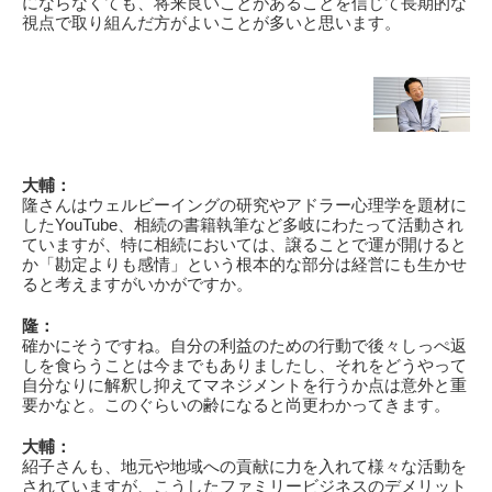
にならなくても、将来良いことがあることを信じて長期的な
視点で取り組んだ方がよいことが多いと思います。
大輔：
隆さんはウェルビーイングの研究やアドラー心理学を題材に
したYouTube、相続の書籍執筆など多岐にわたって活動され
ていますが、特に相続においては、譲ることで運が開けると
か「勘定よりも感情」という根本的な部分は経営にも生かせ
ると考えますがいかがですか。
隆：
確かにそうですね。自分の利益のための行動で後々しっぺ返
しを食らうことは今までもありましたし、それをどうやって
自分なりに解釈し抑えてマネジメントを行うか点は意外と重
要かなと。このぐらいの齢になると尚更わかってきます。
大輔：
紹子さんも、地元や地域への貢献に力を入れて様々な活動を
されていますが、こうしたファミリービジネスのデメリット