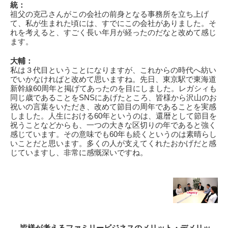
統：
祖父の克己さんがこの会社の前身となる事務所を立ち上げ
て、私が生まれた頃には、すでにこの会社がありました。そ
れを考えると、すごく長い年月が経ったのだなと改めて感じ
ます。
大輔：
私は３代目ということになりますが、これからの時代へ紡い
でいかなければと改めて思いますね。先日、東京駅で東海道
新幹線60周年と掲げてあったのを目にしました。レガシィも
同じ歳であることをSNSにあげたところ、皆様から沢山のお
祝いの言葉をいただき、改めて節目の周年であることを実感
しました。人生における60年というのは、還暦として節目を
祝うことなどからも、一つの大きな区切りの年であると強く
感じています。その意味でも60年も続くというのは素晴らし
いことだと思います。多くの人が支えてくれたおかげだと感
じていますし、非常に感慨深いですね。
―
皆様が考えるファミリービジネスのメリット・デメリッ