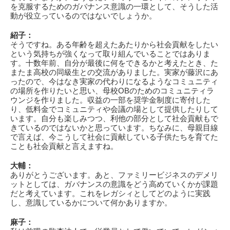
を克服するためのガバナンス意識の一環として、そうした活
動が役立っているのではないでしょうか。
紹子：
そうですね。ある年齢を超えたあたりから社会貢献をしたい
という気持ちが強くなって取り組んでいることではありま
す。十数年前、自分が最後に何をできるかと考えたとき、た
またま高校の同級生との交流がありました。実家が藤沢にあ
ったので、今はなき実家の代わりになるようなコミュニティ
の場所を作りたいと思い、母校OBのためのコミュニティラ
ウンジを作りました。収益の一部を奨学金制度に寄付した
り、低料金でコミュニティや会議の場として提供したりして
います。自分も楽しみつつ、利他の部分として社会貢献もで
きているのではないかと思っています。ちなみに、母親目線
で言えば、今こうして社会に貢献している子供たちを育てた
ことも社会貢献と言えますね。
大輔：
ありがとうございます。あと、ファミリービジネスのデメリ
ットとしては、ガバナンスの意識をどう高めていくかが課題
だと考えています。これをレガシィとしてどのように実践
し、意識しているかについて何かありますか。
麻子：