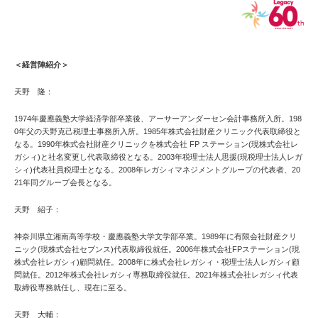
＜経営陣紹介＞
天野 隆：
1974年慶應義塾大学経済学部卒業後、アーサーアンダーセン会計事務所入所。198
0年父の天野克己税理士事務所入所。1985年株式会社財産クリニック代表取締役と
なる。1990年株式会社財産クリニックを株式会社 FP ステーション(現株式会社レ
ガシィ)と社名変更し代表取締役となる。2003年税理士法人思援(現税理士法人レガ
シィ)代表社員税理士となる。2008年レガシィマネジメントグループの代表者、20
21年同グループ会長となる。
天野 紹子：
神奈川県立湘南高等学校・慶應義塾大学文学部卒業。1989年に有限会社財産クリ
ニック(現株式会社セブンス)代表取締役就任。2006年株式会社FPステーション(現
株式会社レガシィ)顧問就任。2008年に株式会社レガシィ・税理士法人レガシィ顧
問就任。2012年株式会社レガシィ専務取締役就任。2021年株式会社レガシィ代表
取締役専務就任し、現在に至る。
天野 大輔：