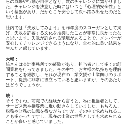
らの成果や行動が自信となり、次のチャレンジに繋がりまし
た。チャレンジを決意した時にはいつも「心理的安全性」と
いう基盤があり、だからこそ安心して次へ踏み出せたのだと
思います。
社内では「失敗してみよう」を昨年度のスローガンとして掲
げ、失敗を許容する文化を推奨したことが非常に良かったな
と思います。失敗が許される環境があることで、メンバーが
安心してチャレンジできるようになり、全社的に良い結果を
生んだと感じています。
大輔：
統さんは会計事務所での経験があり、担当者として多くの顧
問業務を行ってきました。その中で、お客様の気持ちを理解
することを経験し、それが現在の士業支援や士業向けのサポ
ート、提携に非常に役立っていると思いますが、そのあたり
はどうでしょうか。
統：
そうですね。前職での経験から言うと、私は担当者として、
サービス業や接客業に近い動きをしていました。もちろん、
税務や財務の知識を得ながらですが、その中で求められるこ
とも多かったですし、現在の士業の世界としても求められる
ことが多いと感じていました。