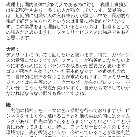
税理士は国内全体で約8万人であるのに対し、税理士事務所
は約2万8千もあり、多くの人が独立しています。業界的に
は、短期的に組織や人の入れ替わりが激しい中で、長期的な
視野で経営を見られるというのは非常に特徴的だと思いま
す。この業界をよく理解しているというのは、担当者として
の強みだと思いますし、ファミリービジネスの強みでもある
と思います。
大輔：
デメリットについても話したいと思います。特に、ガバナン
スの意識についてですが、ファミリーが独善的にならないよ
うにするためにどうバランスを取るかが重要だと思います。
ゴミが落ちたら拾うといった基本的なマナーや道徳も含め
て、自律的に規律を保つことが求められます。ファミリービ
ジネスでは株主等のステークホルダーからのプレッシャーが
ない分、こうした視点が欠けやすく、自分たちで律していか
なければならない部分も多いですよね。
隆：
「利他の精神」をテーマに色々活動を行っておりますが、ビ
ジネスをうまくやり遂げることと利他の実践の間にはタイム
ラグがあり、目先の欲に走るとうまくいかないということが
真にわかってきました。特に、ファミリービジネスのような
環境では、先行投資というか、今やっていることが直接利益