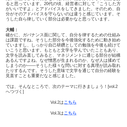
ると思っています。20代の頃、経営者に対して「こうした方
がいいですよ」とアドバイスをしてきました。そのため、自
分がそのアドバイスを守らないのは違うと感じています。そ
うした自ら律していく部分は必要かなと思っています。
大輔：
確かに、ガバナンス面に関して、自分を律するための仕組み
は課題ですね。そうした部分を今後強化するために動き始め
ていますし、しっかり自己研鑽としての勉強を今後も続けて
いこうと思います。もともと文学を学んでいたこともあり、
文学を読み直してみると、マネジメントに通じる部分が結構
あるんですよね。なぜ憎悪が生まれるのか、なぜ人は揉めて
しまうのか――そうした様々な問いに対する真理が読み取れ
たりするんです。そうした意味で文学を通じて自分の経験を
見直すことも重要だなと感じました。
では、そんなところで、次のテーマに行きましょう！[vol.2
へつづく]
Vol.2は
こちら
Vol.3は
こちら