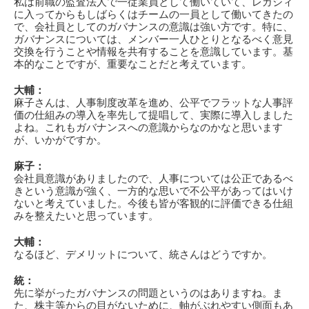
私は前職の監査法人で一従業員として働いていて、レガシィ
に入ってからもしばらくはチームの一員として働いてきたの
で、会社員としてのガバナンスの意識は強い方です。特に、
ガバナンスについては、メンバー一人ひとりとなるべく意見
交換を行うことや情報を共有することを意識しています。基
本的なことですが、重要なことだと考えています。
大輔：
麻子さんは、人事制度改革を進め、公平でフラットな人事評
価の仕組みの導入を率先して提唱して、実際に導入しました
よね。これもガバナンスへの意識からなのかなと思います
が、いかがですか。
麻子：
会社員意識がありましたので、人事については公正であるべ
きという意識が強く、一方的な思いで不公平があってはいけ
ないと考えていました。今後も皆が客観的に評価できる仕組
みを整えたいと思っています。
大輔：
なるほど、デメリットについて、統さんはどうですか。
統：
先に挙がったガバナンスの問題というのはありますね。ま
た、株主等からの目がないために、軸がぶれやすい側面もあ