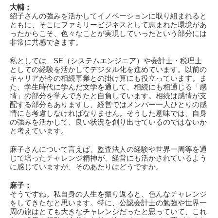
大輔：
紹子さんの強みを活かしてイノベーションに取り組まれると
ともに、そこにファミリービジネスとして恵まれた環境があ
ったからこそ、色々なことが実現していったという部分には
非常に共感できます。
私としては、SE（システムエンジニア）や会計士・税理士
としての経験を活かしてデジタル化を進めています。以前の
キャリアが今の相続事業との掛け算にも役立っています。ま
た、学生時代に学んだ文学を通して、相続にも相通じる「感
情」の部分を学んできたと自負しています。相続は感情が支
配する部分もありますし、経営ではメンバー一人ひとりの感
情にも考慮しなければなりません。そうした意味では、自身
の強みを活かして、良い状況を創り出せているのではないか
と考えています。
麻子さんについて言えば、監査法人の経験や世界一周等を通
じて培ったチャレンジ精神が、経営にも活かされているよう
に感じていますが、そのあたりはどうですか。
麻子：
そうですね。私自身の人生を振り返ると、色んなチャレンジ
をしてきたなと思います。特に、公認会計士の勉強や世界一
周の旅はとても大きなチャレンジだったと思っていて、これ