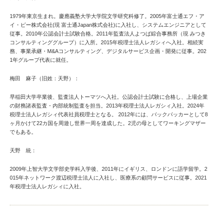
1979年東京生まれ。慶應義塾大学大学院文学研究科修了。2005年富士通エフ・ア
イ・ピー株式会社(現 富士通Japan株式会社)に入社し、システムエンジニアとして
従事。2010年公認会計士試験合格。2011年監査法人よつば綜合事務所（現 みつき
コンサルティンググループ）に入所。2015年税理士法人レガシィへ入社。相続実
務、事業承継・M&Aコンサルティング、デジタルサービス企画・開発に従事。202
1年グループ代表に就任。
梅田 麻子（旧姓：天野）：
早稲田大学卒業後、監査法人トーマツへ入社。公認会計士試験に合格し、上場企業
の財務諸表監査・内部統制監査を担当。2013年税理士法人レガシィ入社。2024年
税理士法人レガシィ代表社員税理士となる。 2012年には、バックパッカーとして8
ヶ月かけて22カ国を周遊し世界一周を達成した。2児の母としてワーキングマザー
でもある。
天野 統：
2009年上智大学文学部史学科入学後、2011年にイギリス、ロンドンに語学留学。2
015年ネットワーク渡辺税理士法人に入社し、医療系の顧問サービスに従事。2021
年税理士法人レガシィに入社。