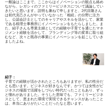
一般論はここまで。ここからはイノベーションの観点も絡め
ながら、レガシィのファミリービジネスについて議論してい
きたいと思います。説明も兼ねて申しますと、2代目隆さん
は初代克己さんがやっていなかった「相続」の分野に注力
し、公認会計士としてのキャリアやスキルを活かして、家業
である税理士事務所にイノベーションをもたらしました。ま
た、紹子さんも専業主婦としての経験や子育てを通じたマネ
ジメント経験を活かして、ブランディング等の変革に取り組
むなど、次々と既存の事業にイノベーションを起こしていき
ましたよね。
紹子：
子育ての経験が活かされたところもありますが、私の性分だ
とも思います。ビジネスが好きなんです。かつては女性がビ
ジネスの場面で活躍をしづらい時代だったこともあり、ずっ
と憧れがありました。そうした意味でも、ファミリービジネ
スとして、恵まれた環境で実現できるチャンスがあったこと
は、本当にありがたいことだったなと思います。