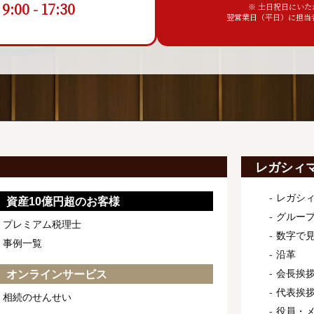
00 - 17:30
※ 土日祝日にい
翌営業日（平日）に担当
レガシィ
レガシ
資産10億円超のお客様
グルー
プレミアム税理士
数字で
事例一覧
沿革
会長挨
オンラインサービス
代表挨
相続のせんせい
役員・