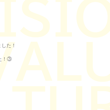
！
ました！
た！③