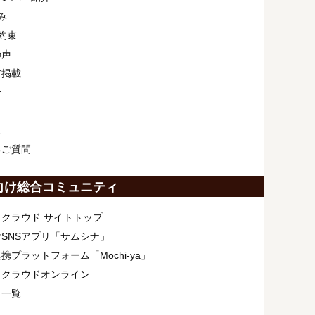
み
約束
の声
ア掲載
介
ス
るご質問
向け総合コミュニティ
クラウド サイトトップ
SNSアプリ「サムシナ」
携プラットフォーム「Mochi-ya」
ィクラウドオンライン
ト一覧