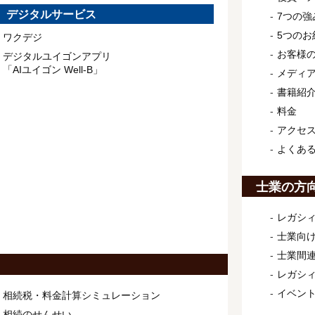
デジタルサービス
7つの強
5つのお
ワクデジ
お客様
デジタルユイゴンアプリ
「AIユイゴン Well-B」
メディ
書籍紹
料金
アクセ
よくあ
士業の方
レガシィ
士業向け
士業間連
レガシ
イベン
相続税・料金計算シミュレーション
相続のせんせい